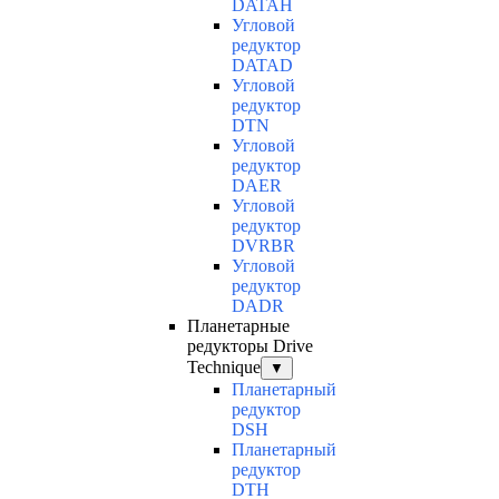
DATAH
Угловой
редуктор
DATAD
Угловой
редуктор
DTN
Угловой
редуктор
DAER
Угловой
редуктор
DVRBR
Угловой
редуктор
DADR
Планетарные
редукторы Drive
Technique
▼
Планетарный
редуктор
DSH
Планетарный
редуктор
DTH