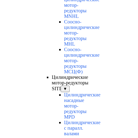
мотор-
редукторы
MNHL
Соосно-
цилиндрические
мотор-
редукторы
MHL
Соосно-
цилиндрические
мотор-
редукторы
МСЦ(Ф)
Цилиндрические
мотор-редукторы
SITI
▼
Цилиндрические
насадные
мотор-
редукторы
MPD
Цилиндрические
с паралл.
валами