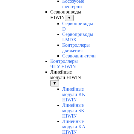
Косозубые
шестерни
Сервоприводы
HIWIN
▼
Сервоприводы
D
Сервоприводы
LMDX
Контроллеры
движения
Серводвигатели
Контроллеры
ЧПУ HIWIN
Линейные
модули HIWIN
▼
Линейные
модули KK
HIWIN
Линейные
модули SK
HIWIN
Линейные
модули KA
HIWIN