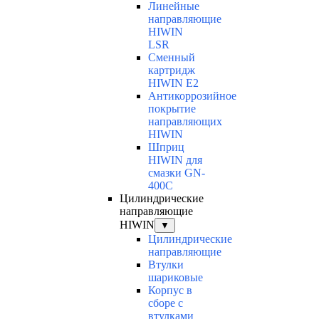
Линейные
направляющие
HIWIN
LSR
Сменный
картридж
HIWIN E2
Антикоррозийное
покрытие
направляющих
HIWIN
Шприц
HIWIN для
смазки GN-
400C
Цилиндрические
направляющие
HIWIN
▼
Цилиндрические
направляющие
Втулки
шариковые
Корпус в
сборе с
втулками