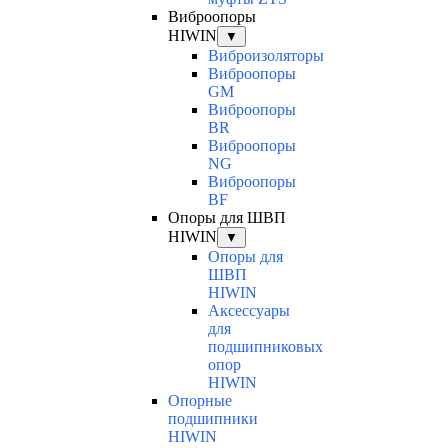
Виброопоры
HIWIN
▼
Виброизоляторы
Виброопоры
GM
Виброопоры
BR
Виброопоры
NG
Виброопоры
BF
Опоры для ШВП
HIWIN
▼
Опоры для
ШВП
HIWIN
Аксессуары
для
подшипниковых
опор
HIWIN
Опорные
подшипники
HIWIN