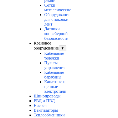
ремни
Сетки
металлические
Оборудование
для стыковки
лент
Датчики
конвейерной
безопасности
Крановое
оборудование
▼
Кабельные
тележки
Пульты
управления
Кабельные
барабаны
Канатные и
цепные
электротали
Шинопроводы
РВД и ПВД
Насосы
Вентиляторы
Теплообменники