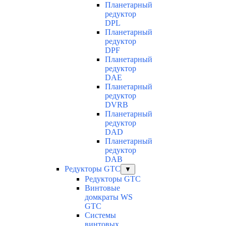
Планетарный
редуктор
DPL
Планетарный
редуктор
DPF
Планетарный
редуктор
DAE
Планетарный
редуктор
DVRB
Планетарный
редуктор
DAD
Планетарный
редуктор
DAB
Редукторы GTC
▼
Редукторы GTC
Винтовые
домкраты WS
GTC
Системы
винтовых