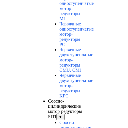
одноступенчатые
мотор-
редукторы
MI
Червячные
одноступенчатые
мотор-
редукторы
PC
Червячные
двухступенчатые
мотор-
редукторы
CMU, CMI
Червячные
двухступенчатые
мотор-
редукторы
KPC
Соосно-
цилиндрические
мотор-редукторы
SITI
▼
Соосно-
цилиндрические