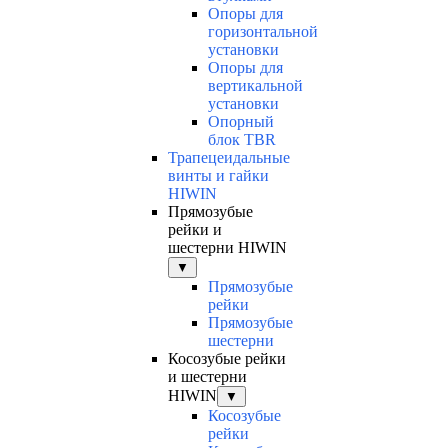
Опоры для
горизонтальной
установки
Опоры для
вертикальной
установки
Опорный
блок TBR
Трапецеидальные
винты и гайки
HIWIN
Прямозубые
рейки и
шестерни HIWIN
▼
Прямозубые
рейки
Прямозубые
шестерни
Косозубые рейки
и шестерни
HIWIN
▼
Косозубые
рейки