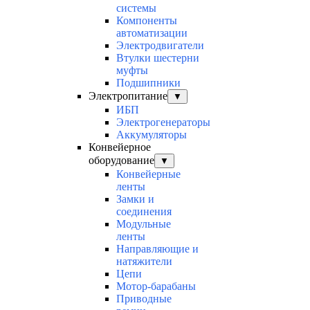
системы
Компоненты
автоматизации
Электродвигатели
Втулки шестерни
муфты
Подшипники
Электропитание
▼
ИБП
Электрогенераторы
Аккумуляторы
Конвейерное
оборудование
▼
Конвейерные
ленты
Замки и
соединения
Модульные
ленты
Направляющие и
натяжители
Цепи
Мотор-барабаны
Приводные