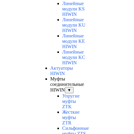
Линейные
модули KS
HIWIN
Линейные
модули KU
HIWIN
Линейные
модули KE
HIWIN
Линейные
модули KC
HIWIN
Актуаторы
HIWIN
Муфты
соединительные
HIWIN
▼
Упругие
муфты
ZTK
Жесткие
муфты
ZTR
Сильфонные
муфты ZTS