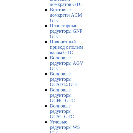
домкратов GTC
Винтовые
домкраты ACM
GTC
Планетарные
редукторы GNP
GTC
Поворотный
привод с полым
валом GTC
Волновые
редукторы AGV
GTC
Волновые
редукторы
GCSD14 GTC
Волновые
редукторы
GCHG GTC
Волновые
редукторы
GCSG GTC
Угловые
редукторы WS
GTC