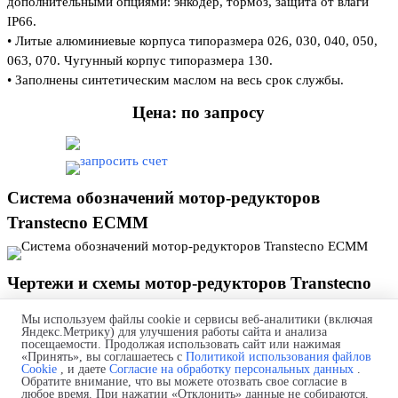
дополнительными опциями:
энкодер, тормоз, защита от влаги
IP66.
• Литые алюминиевые корпуса типоразмера 026, 030, 040, 050,
063, 070. Чугунный корпус типоразмера 130.
• Заполнены синтетическим маслом на весь срок службы.
Цена: по запросу
Система обозначений мотор-редукторов
Transtecno ECMM
Чертежи и схемы мотор-редукторов Transtecno
ECMM 180/030/050
Мы используем файлы cookie и сервисы веб-аналитики (включая
Яндекс.Метрику) для улучшения работы сайта и анализа
посещаемости. Продолжая использовать сайт или нажимая
«Принять», вы соглашаетесь с
Политикой использования файлов
Дополнительные элементы мотор-редукторов
Cookie
, и даете
Согласие на обработку персональных данных
.
Обратите внимание, что вы можете отозвать свое согласие в
Transtecno ECMM
любое время. При нажатии «Отклонить» данные не собираются.