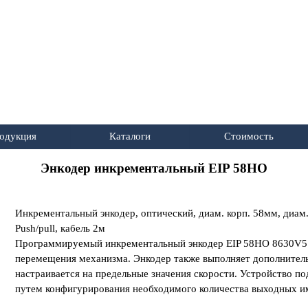
Пропустить меню
одукция
Каталоги
Стоимость
▼
▼
▼
Энкодер инкрементальный EIP 58HO
Инкрементальный энкодер, оптический, диам. корп. 58мм, диам.
Push/pull, кабель 2м
Программируемый инкрементальный энкодер EIP 58HO 8630V51
перемещения механизма. Энкодер также выполняет дополнитель
настраивается на предельные значения скорости. Устройство п
путем конфигурирования необходимого количества выходных им