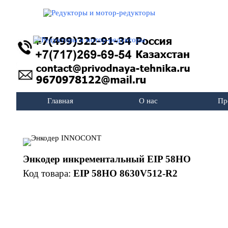
Перейти к контенту
Главная
О нас
Пр
Энкодер инкрементальный EIP
58HO
Код товара:
EIP 58HO 8630V512-R2