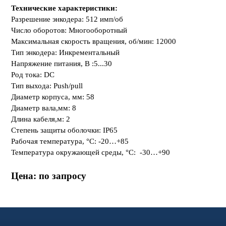
Технические характеристики:
Разрешение энкодера: 512
имп/об
Число оборотов:
Многооборотный
Максимальная скорость вращения, об/мин:
12000
Тип энкодера:
Инкрементальный
Напряжение питания, В
:5...30
Род тока:
DC
Тип выхода
: Push/pull
Диаметр корпуса, мм:
58
Диаметр вала,мм: 8
Длина кабеля,м: 2
Степень защиты оболочки:
IP65
Рабочая температура, °C:
-20…+85
Температура окружающей среды, °C:
-30…+90
Цена: по запросу