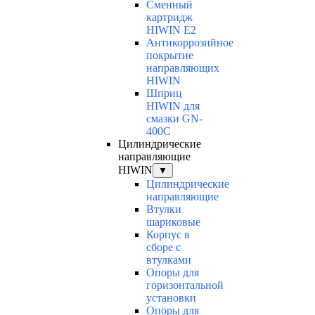
Сменный
картридж
HIWIN E2
Антикоррозийное
покрытие
направляющих
HIWIN
Шприц
HIWIN для
смазки GN-
400C
Цилиндрические
направляющие
HIWIN
▼
Цилиндрические
направляющие
Втулки
шариковые
Корпус в
сборе с
втулками
Опоры для
горизонтальной
установки
Опоры для