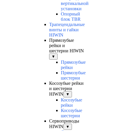
вертикальной
установки
Опорный
блок TBR
Трапецеидальные
винты и гайки
HIWIN
Прямозубые
рейки и
шестерни HIWIN
▼
Прямозубые
рейки
Прямозубые
шестерни
Косозубые рейки
и шестерни
HIWIN
▼
Косозубые
рейки
Косозубые
шестерни
Сервоприводы
HIWIN
▼