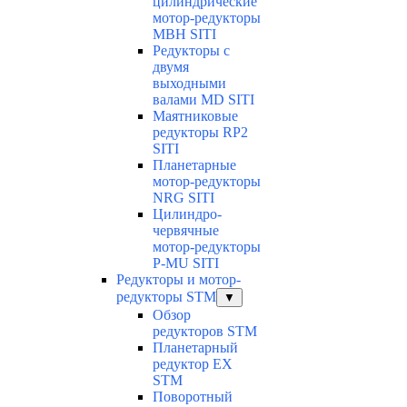
цилиндрические
мотор-редукторы
MBH SITI
Редукторы с
двумя
выходными
валами MD SITI
Маятниковые
редукторы RP2
SITI
Планетарные
мотор-редукторы
NRG SITI
Цилиндро-
червячные
мотор-редукторы
P-MU SITI
Редукторы и мотор-
редукторы STM
▼
Обзор
редукторов STM
Планетарный
редуктор ЕХ
STM
Поворотный