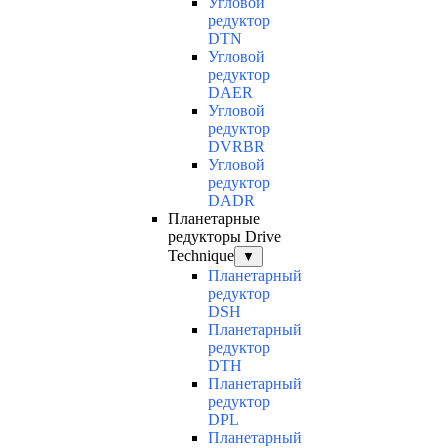
Угловой
редуктор
DTN
Угловой
редуктор
DAER
Угловой
редуктор
DVRBR
Угловой
редуктор
DADR
Планетарные
редукторы Drive
Technique
▼
Планетарный
редуктор
DSH
Планетарный
редуктор
DTH
Планетарный
редуктор
DPL
Планетарный