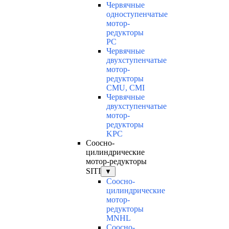
Червячные
одноступенчатые
мотор-
редукторы
PC
Червячные
двухступенчатые
мотор-
редукторы
CMU, CMI
Червячные
двухступенчатые
мотор-
редукторы
KPC
Соосно-
цилиндрические
мотор-редукторы
SITI
▼
Соосно-
цилиндрические
мотор-
редукторы
MNHL
Соосно-