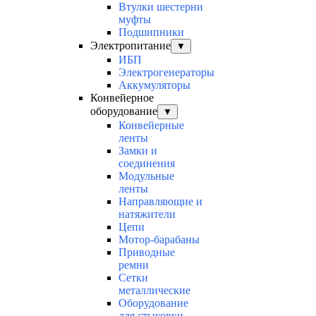
Втулки шестерни
муфты
Подшипники
Электропитание
▼
ИБП
Электрогенераторы
Аккумуляторы
Конвейерное
оборудование
▼
Конвейерные
ленты
Замки и
соединения
Модульные
ленты
Направляющие и
натяжители
Цепи
Мотор-барабаны
Приводные
ремни
Сетки
металлические
Оборудование
для стыковки