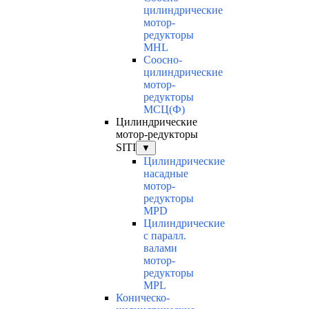
цилиндрические
мотор-
редукторы
MHL
Соосно-
цилиндрические
мотор-
редукторы
МСЦ(Ф)
Цилиндрические
мотор-редукторы
SITI
▼
Цилиндрические
насадные
мотор-
редукторы
MPD
Цилиндрические
с паралл.
валами
мотор-
редукторы
MPL
Коническо-