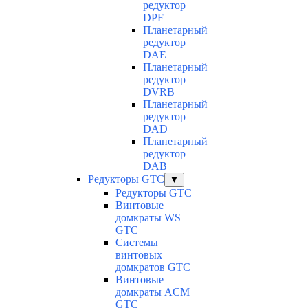
редуктор
DPF
Планетарный
редуктор
DAE
Планетарный
редуктор
DVRB
Планетарный
редуктор
DAD
Планетарный
редуктор
DAB
Редукторы GTC
▼
Редукторы GTC
Винтовые
домкраты WS
GTC
Системы
винтовых
домкратов GTC
Винтовые
домкраты ACM
GTC