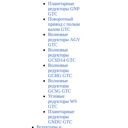
Планетарные
редукторы GNP
GTC
Поворотный
привод с полым
валом GTC
Волновые
редукторы AGV
GTC
Волновые
редукторы
GCSD14 GTC
Волновые
редукторы
GCHG GTC
Волновые
редукторы
GCSG GTC
Угловые
редукторы WS
GTC
Планетарные
редукторы
GNDU GTC
Редукторы и