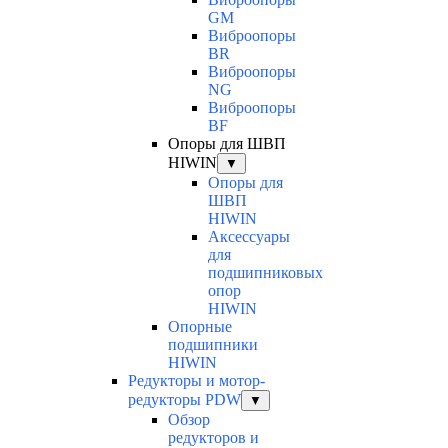
GM
Виброопоры
BR
Виброопоры
NG
Виброопоры
BF
Опоры для ШВП
HIWIN
▼
Опоры для
ШВП
HIWIN
Аксессуары
для
подшипниковых
опор
HIWIN
Опорные
подшипники
HIWIN
Редукторы и мотор-
редукторы PDW
▼
Обзор
редукторов и