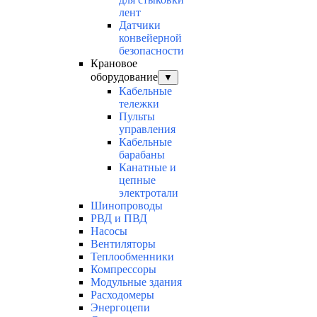
лент
Датчики
конвейерной
безопасности
Крановое
оборудование
▼
Кабельные
тележки
Пульты
управления
Кабельные
барабаны
Канатные и
цепные
электротали
Шинопроводы
РВД и ПВД
Насосы
Вентиляторы
Теплообменники
Компрессоры
Модульные здания
Расходомеры
Энергоцепи