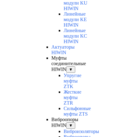
модули KU
HIWIN
Линейные
модули KE
HIWIN
Линейные
модули KC
HIWIN
Актуаторы
HIWIN
Муфты
соединительные
HIWIN
▼
Упругие
муфты
ZTK
Жесткие
муфты
ZTR
Сильфонные
муфты ZTS
Виброопоры
HIWIN
▼
Виброизоляторы
Виброопоры