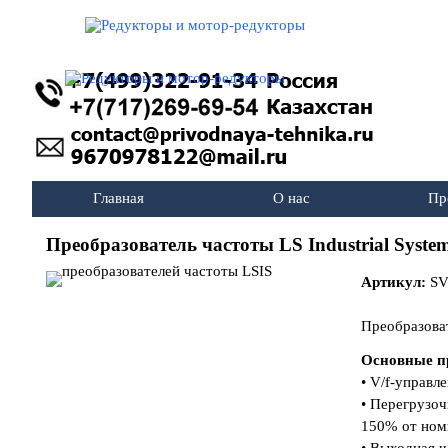
Перейти к контенту
Главная
О нас
Пр
Преобразователь частоты LS Industrial System
Артикул:
SV
Преобразоват
Основные п
• V/f-управл
• Перегрузо
150% от номи