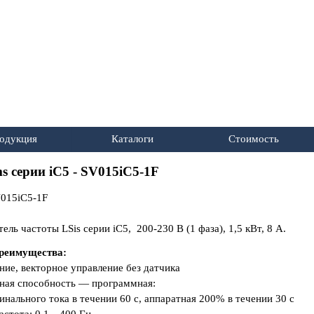
Пропустить меню
одукция
Каталоги
Стоимость
▼
▼
▼
s серии iC5 - SV015iC5-1F
015iC5-1F
ель частоты LSis серии iC5
, 200-230 В (1 фаза), 1,5 кВт, 8 А.
реимущества:
ение, векторное управление без датчика
чная способность — программная:
нального тока в течении 60 с, аппаратная 200% в течении 30 с