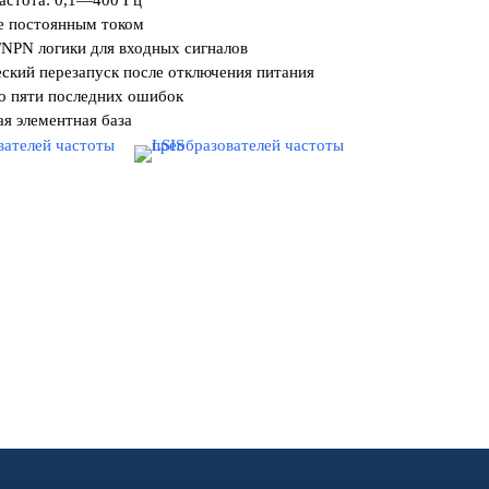
астота: 0,1—400 Гц
е постоянным током
/NPN логики для входных сигналов
ский перезапуск после отключения питания
до пяти последних ошибок
ая элементная база