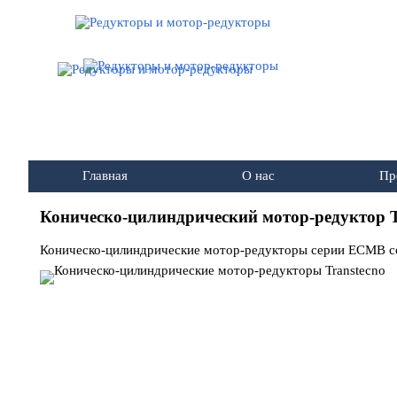
Перейти к контенту
Главная
О нас
Пр
Коническо-цилиндрический мотор-редуктор T
Коническо-цилиндрические мотор-редукторы серии ECMB сос