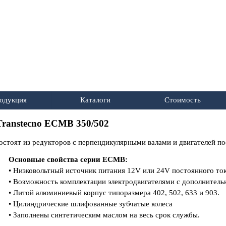
Пропустить меню
одукция
Каталоги
Стоимость
▼
▼
▼
ranstecno ECMB 350/502
тоят из редукторов с перпендикулярными валами и двигателей по
Основные свойства серии EСМВ:
• Низковольтный источник питания 12V или 24V постоянного то
• Возможность комплектации электродвигателями с дополнител
• Литой алюминиевый корпус типоразмера 402, 502, 633 и 903.
• Цилиндрические шлифованные зубчатые колеса
• Заполнены синтетическим маслом на весь срок службы.