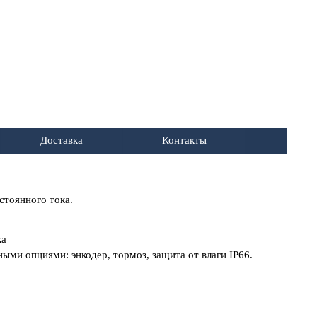
Доставка
Контакты
стоянного тока.
ка
ьными опциями:
энкодер, тормоз, защита от влаги IP66.