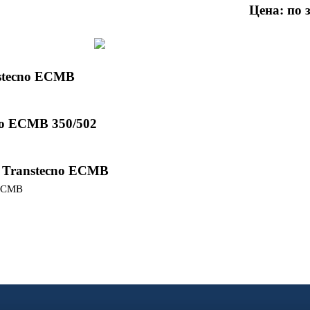
Цена: по 
stecno ECMB
no ECMB 350/502
 Transtecno ECMB