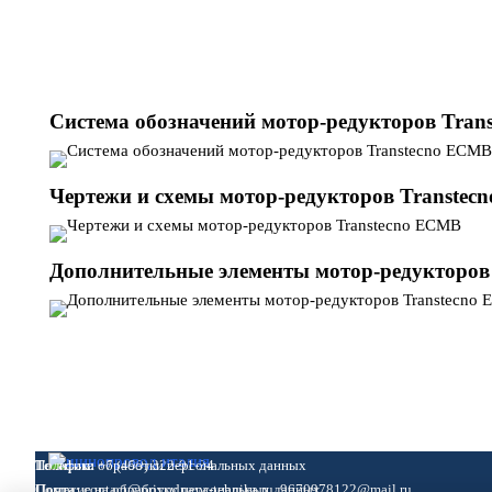
Система обозначений мотор-редукторов Tran
Чертежи и схемы мотор-редукторов Transtec
Дополнительные элементы мотор-редукторов
Политика обработки персональных данных
Телефон:
+7 (499) 322-91-34
Согласие на обработку персональных данных
Почта:
contact
@
privodnaya-tehnika.ru,
9670978122@mail.ru