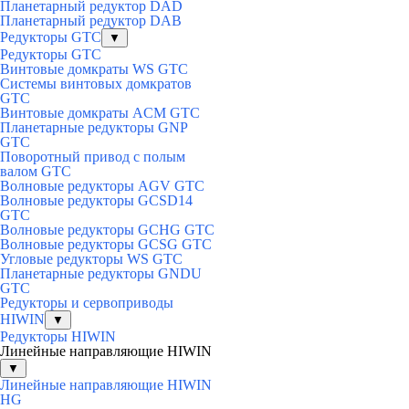
Планетарный редуктор DAD
Планетарный редуктор DAB
Редукторы GTC
▼
Редукторы GTC
Винтовые домкраты WS GTC
Системы винтовых домкратов
GTC
Винтовые домкраты ACM GTC
Планетарные редукторы GNP
GTC
Поворотный привод с полым
валом GTC
Волновые редукторы AGV GTC
Волновые редукторы GCSD14
GTC
Волновые редукторы GCHG GTC
Волновые редукторы GCSG GTC
Угловые редукторы WS GTC
Планетарные редукторы GNDU
GTC
Редукторы и сервоприводы
HIWIN
▼
Редукторы HIWIN
Линейные направляющие HIWIN
▼
Линейные направляющие HIWIN
HG