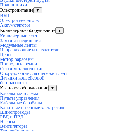
Втулки шестерни муфты
Подшипники
Электропитание
▼
ИБП
Электрогенераторы
Аккумуляторы
Конвейерное оборудование
▼
Конвейерные ленты
Замки и соединения
Модульные ленты
Направляющие и натяжители
Цепи
Мотор-барабаны
Приводные ремни
Сетки металлические
Оборудование для стыковки лент
Датчики конвейерной
безопасности
Крановое оборудование
▼
Кабельные тележки
Пульты управления
Кабельные барабаны
Канатные и цепные электротали
Шинопроводы
РВД и ПВД
Насосы
Вентиляторы
Теплообменники