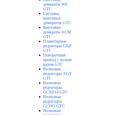
домкраты WS
GTC
Системы
винтовых
домкратов GTC
Винтовые
домкраты ACM
GTC
Планетарные
редукторы GNP
GTC
Поворотный
привод с полым
валом GTC
Волновые
редукторы AGV
GTC
Волновые
редукторы
GCSD14 GTC
Волновые
редукторы
GCHG GTC
Волновые