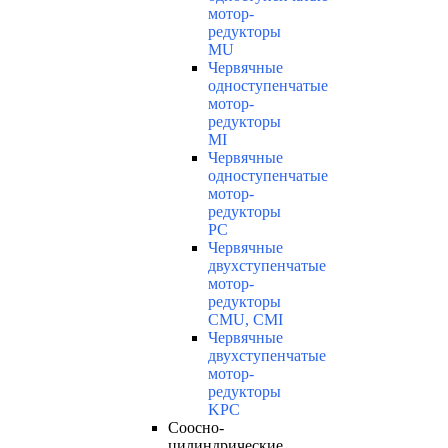
мотор-
редукторы
MU
Червячные
одноступенчатые
мотор-
редукторы
MI
Червячные
одноступенчатые
мотор-
редукторы
PC
Червячные
двухступенчатые
мотор-
редукторы
CMU, CMI
Червячные
двухступенчатые
мотор-
редукторы
KPC
Соосно-
цилиндрические