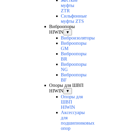
Жесткие
муфты
ZTR
Сильфонные
муфты ZTS
Виброопоры
HIWIN
▼
Виброизоляторы
Виброопоры
GM
Виброопоры
BR
Виброопоры
NG
Виброопоры
BF
Опоры для ШВП
HIWIN
▼
Опоры для
ШВП
HIWIN
Аксессуары
для
подшипниковых
опор