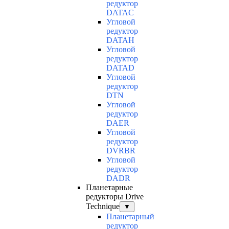
редуктор
DATAC
Угловой
редуктор
DATAH
Угловой
редуктор
DATAD
Угловой
редуктор
DTN
Угловой
редуктор
DAER
Угловой
редуктор
DVRBR
Угловой
редуктор
DADR
Планетарные
редукторы Drive
Technique
▼
Планетарный
редуктор