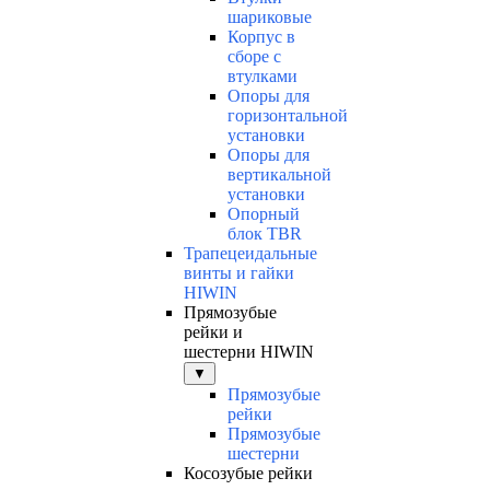
шариковые
Корпус в
сборе с
втулками
Опоры для
горизонтальной
установки
Опоры для
вертикальной
установки
Опорный
блок TBR
Трапецеидальные
винты и гайки
HIWIN
Прямозубые
рейки и
шестерни HIWIN
▼
Прямозубые
рейки
Прямозубые
шестерни
Косозубые рейки