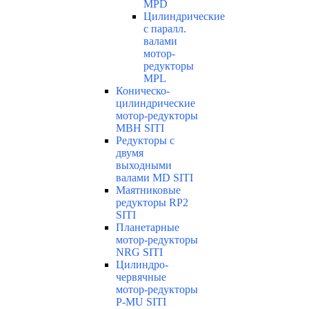
MPD
Цилиндрические
с паралл.
валами
мотор-
редукторы
MPL
Коническо-
цилиндрические
мотор-редукторы
MBH SITI
Редукторы с
двумя
выходными
валами MD SITI
Маятниковые
редукторы RP2
SITI
Планетарные
мотор-редукторы
NRG SITI
Цилиндро-
червячные
мотор-редукторы
P-MU SITI