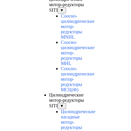
мотор-редукторы
SITI
▼
Соосно-
цилиндрические
мотор-
редукторы
MNHL
Соосно-
цилиндрические
мотор-
редукторы
MHL
Соосно-
цилиндрические
мотор-
редукторы
МСЦ(Ф)
Цилиндрические
мотор-редукторы
SITI
▼
Цилиндрические
насадные
мотор-
редукторы