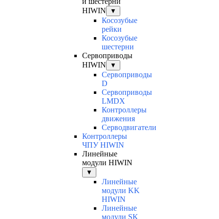
и шестерни
HIWIN
▼
Косозубые
рейки
Косозубые
шестерни
Сервоприводы
HIWIN
▼
Сервоприводы
D
Сервоприводы
LMDX
Контроллеры
движения
Серводвигатели
Контроллеры
ЧПУ HIWIN
Линейные
модули HIWIN
▼
Линейные
модули KK
HIWIN
Линейные
модули SK