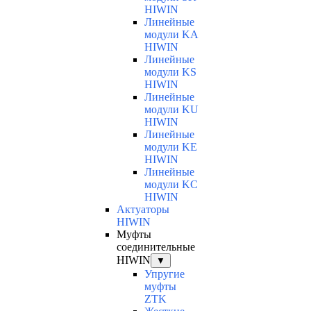
HIWIN
Линейные
модули KA
HIWIN
Линейные
модули KS
HIWIN
Линейные
модули KU
HIWIN
Линейные
модули KE
HIWIN
Линейные
модули KC
HIWIN
Актуаторы
HIWIN
Муфты
соединительные
HIWIN
▼
Упругие
муфты
ZTK