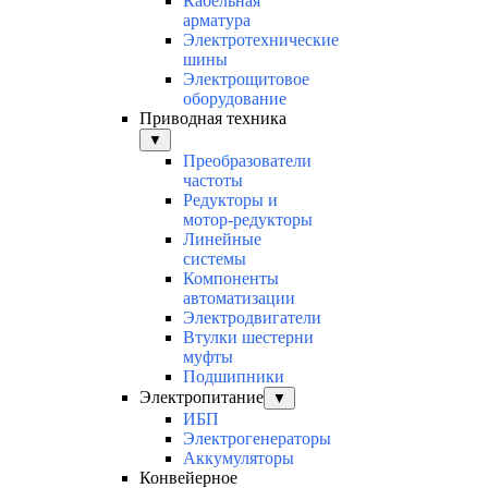
Кабельная
арматура
Электротехнические
шины
Электрощитовое
оборудование
Приводная техника
▼
Преобразователи
частоты
Редукторы и
мотор-редукторы
Линейные
системы
Компоненты
автоматизации
Электродвигатели
Втулки шестерни
муфты
Подшипники
Электропитание
▼
ИБП
Электрогенераторы
Аккумуляторы
Конвейерное