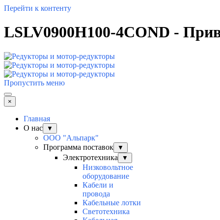
Перейти к контенту
LSLV0900H100-4COND - Приво
Пропустить меню
×
Главная
О нас
▼
ООО "Альпарк"
Программа поставок
▼
Электротехника
▼
Низковольтное
оборудование
Кабели и
провода
Кабельные лотки
Светотехника