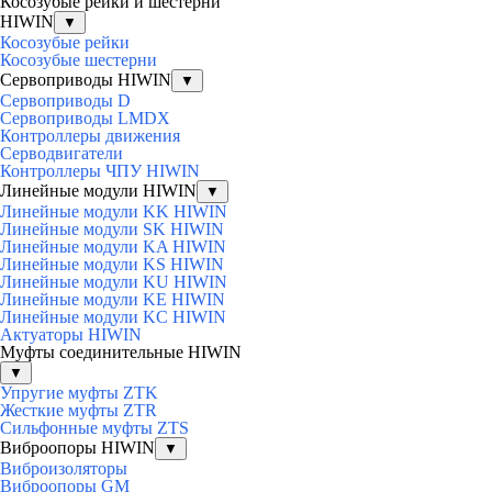
Косозубые рейки и шестерни
HIWIN
▼
Косозубые рейки
Косозубые шестерни
Сервоприводы HIWIN
▼
Сервоприводы D
Сервоприводы LMDX
Контроллеры движения
Серводвигатели
Контроллеры ЧПУ HIWIN
Линейные модули HIWIN
▼
Линейные модули KK HIWIN
Линейные модули SK HIWIN
Линейные модули KA HIWIN
Линейные модули KS HIWIN
Линейные модули KU HIWIN
Линейные модули KE HIWIN
Линейные модули KC HIWIN
Актуаторы HIWIN
Муфты соединительные HIWIN
▼
Упругие муфты ZTK
Жесткие муфты ZTR
Сильфонные муфты ZTS
Виброопоры HIWIN
▼
Виброизоляторы
Виброопоры GM