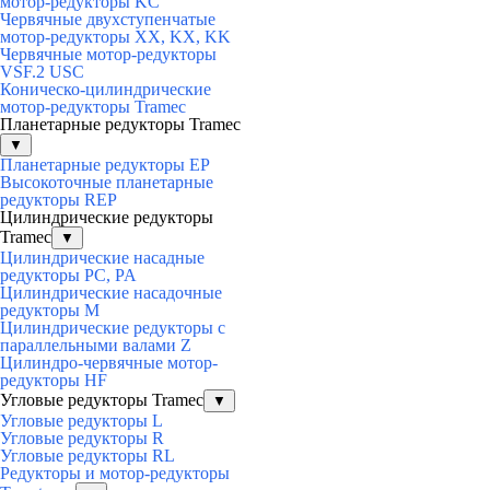
мотор-редукторы KC
Червячные двухступенчатые
мотор-редукторы XX, KX, KK
Червячные мотор-редукторы
VSF.2 USC
Коническо-цилиндрические
мотор-редукторы Tramec
Планетарные редукторы Tramec
▼
Планетарные редукторы EP
Высокоточные планетарные
редукторы REP
Цилиндрические редукторы
Tramec
▼
Цилиндрические насадные
редукторы PC, PA
Цилиндрические насадочные
редукторы M
Цилиндрические редукторы с
параллельными валами Z
Цилиндро-червячные мотор-
редукторы HF
Угловые редукторы Tramec
▼
Угловые редукторы L
Угловые редукторы R
Угловые редукторы RL
Редукторы и мотор-редукторы