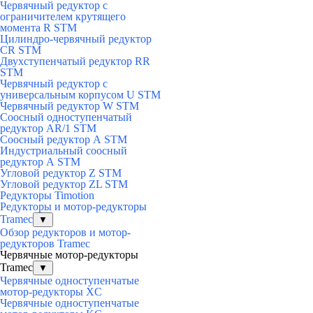
Червячный редуктор с
ограничителем крутящего
момента R STM
Цилиндро-червячный редуктор
СR STM
Двухступенчатый редуктор RR
STM
Червячный редуктор с
универсальным корпусом U STM
Червячный редуктор W STM
Соосный одноступенчатый
редуктор AR/1 STM
Соосный редуктор А STM
Индустриальный соосный
редуктор А STM
Угловой редуктор Z STM
Угловой редуктор ZL STM
Редукторы Timotion
Редукторы и мотор-редукторы
Tramec
▼
Обзор редукторов и мотор-
редукторов Tramec
Червячные мотор-редукторы
Tramec
▼
Червячные одноступенчатые
мотор-редукторы XC
Червячные одноступенчатые