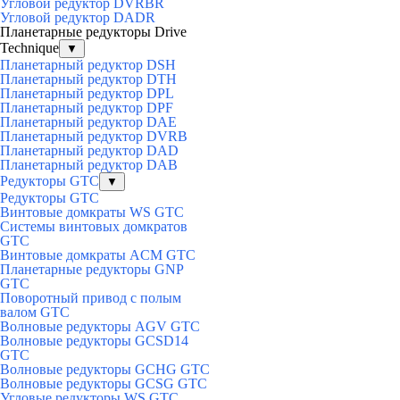
Угловой редуктор DVRBR
Угловой редуктор DADR
Планетарные редукторы Drive
Technique
▼
Планетарный редуктор DSH
Планетарный редуктор DTH
Планетарный редуктор DPL
Планетарный редуктор DPF
Планетарный редуктор DAE
Планетарный редуктор DVRB
Планетарный редуктор DAD
Планетарный редуктор DAB
Редукторы GTC
▼
Редукторы GTC
Винтовые домкраты WS GTC
Системы винтовых домкратов
GTC
Винтовые домкраты ACM GTC
Планетарные редукторы GNP
GTC
Поворотный привод с полым
валом GTC
Волновые редукторы AGV GTC
Волновые редукторы GCSD14
GTC
Волновые редукторы GCHG GTC
Волновые редукторы GCSG GTC
Угловые редукторы WS GTC