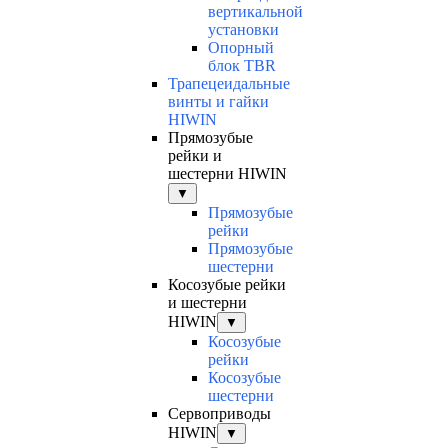
вертикальной
установки
Опорный
блок TBR
Трапецеидальные
винты и гайки
HIWIN
Прямозубые
рейки и
шестерни HIWIN
▼
Прямозубые
рейки
Прямозубые
шестерни
Косозубые рейки
и шестерни
HIWIN
▼
Косозубые
рейки
Косозубые
шестерни
Сервоприводы
HIWIN
▼