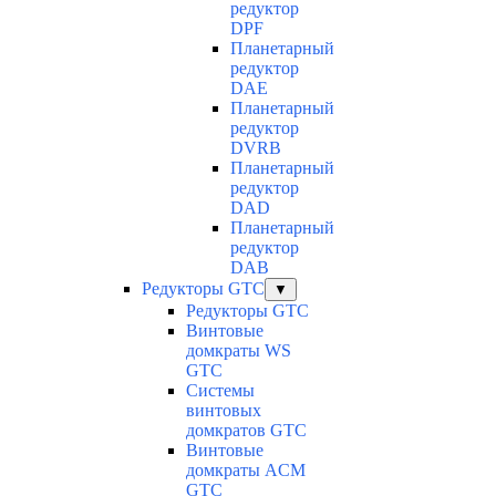
редуктор
DPF
Планетарный
редуктор
DAE
Планетарный
редуктор
DVRB
Планетарный
редуктор
DAD
Планетарный
редуктор
DAB
Редукторы GTC
▼
Редукторы GTC
Винтовые
домкраты WS
GTC
Системы
винтовых
домкратов GTC
Винтовые
домкраты ACM
GTC