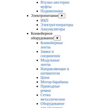
Втулки шестерни
муфты
Подшипники
Электропитание
▼
ИБП
Электрогенераторы
Аккумуляторы
Конвейерное
оборудование
▼
Конвейерные
ленты
Замки и
соединения
Модульные
ленты
Направляющие и
натяжители
Цепи
Мотор-барабаны
Приводные
ремни
Сетки
металлические
Оборудование
для стыковки