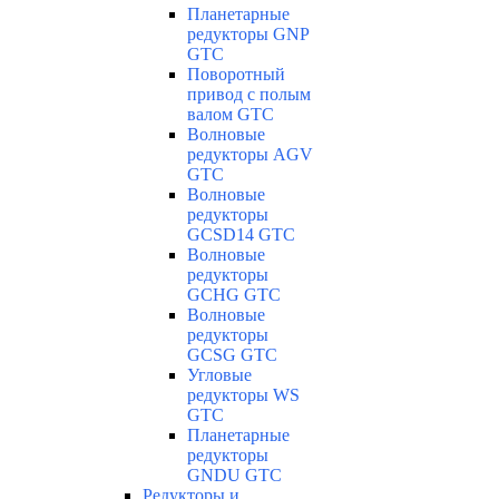
Планетарные
редукторы GNP
GTC
Поворотный
привод с полым
валом GTC
Волновые
редукторы AGV
GTC
Волновые
редукторы
GCSD14 GTC
Волновые
редукторы
GCHG GTC
Волновые
редукторы
GCSG GTC
Угловые
редукторы WS
GTC
Планетарные
редукторы
GNDU GTC
Редукторы и