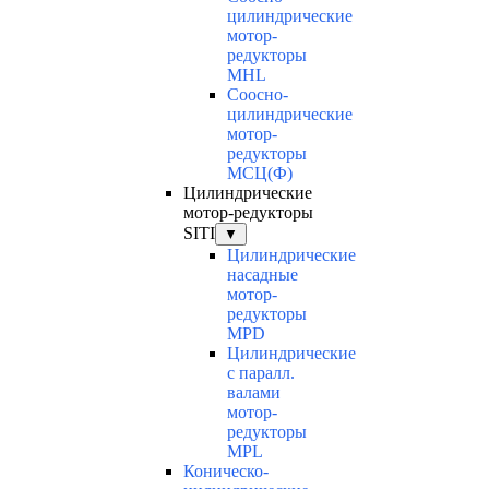
цилиндрические
мотор-
редукторы
MHL
Соосно-
цилиндрические
мотор-
редукторы
МСЦ(Ф)
Цилиндрические
мотор-редукторы
SITI
▼
Цилиндрические
насадные
мотор-
редукторы
MPD
Цилиндрические
с паралл.
валами
мотор-
редукторы
MPL
Коническо-