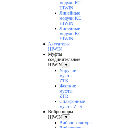
модули KU
HIWIN
Линейные
модули KE
HIWIN
Линейные
модули KC
HIWIN
Актуаторы
HIWIN
Муфты
соединительные
HIWIN
▼
Упругие
муфты
ZTK
Жесткие
муфты
ZTR
Сильфонные
муфты ZTS
Виброопоры
HIWIN
▼
Виброизоляторы
Виброопоры