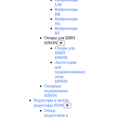
GM
Виброопоры
BR
Виброопоры
NG
Виброопоры
BF
Опоры для ШВП
HIWIN
▼
Опоры для
ШВП
HIWIN
Аксессуары
для
подшипниковых
опор
HIWIN
Опорные
подшипники
HIWIN
Редукторы и мотор-
редукторы PDW
▼
Обзор
редукторов и