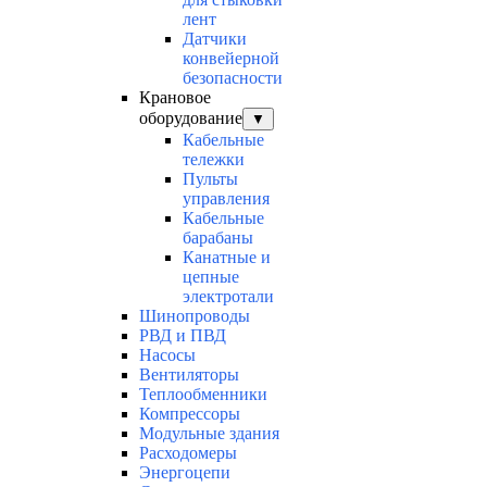
лент
Датчики
конвейерной
безопасности
Крановое
оборудование
▼
Кабельные
тележки
Пульты
управления
Кабельные
барабаны
Канатные и
цепные
электротали
Шинопроводы
РВД и ПВД
Насосы
Вентиляторы
Теплообменники
Компрессоры
Модульные здания
Расходомеры
Энергоцепи