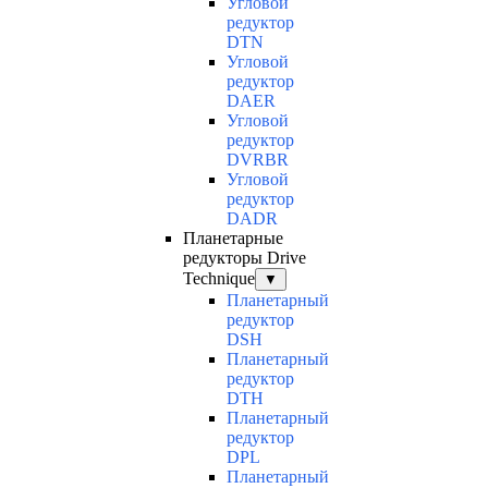
Угловой
редуктор
DTN
Угловой
редуктор
DAER
Угловой
редуктор
DVRBR
Угловой
редуктор
DADR
Планетарные
редукторы Drive
Technique
▼
Планетарный
редуктор
DSH
Планетарный
редуктор
DTH
Планетарный
редуктор
DPL
Планетарный