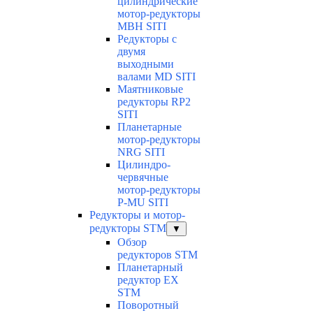
цилиндрические
мотор-редукторы
MBH SITI
Редукторы с
двумя
выходными
валами MD SITI
Маятниковые
редукторы RP2
SITI
Планетарные
мотор-редукторы
NRG SITI
Цилиндро-
червячные
мотор-редукторы
P-MU SITI
Редукторы и мотор-
редукторы STM
▼
Обзор
редукторов STM
Планетарный
редуктор ЕХ
STM
Поворотный