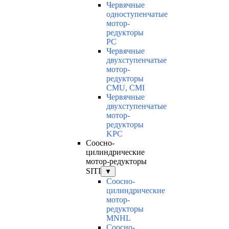
Червячные
одноступенчатые
мотор-
редукторы
PC
Червячные
двухступенчатые
мотор-
редукторы
CMU, CMI
Червячные
двухступенчатые
мотор-
редукторы
KPC
Соосно-
цилиндрические
мотор-редукторы
SITI
▼
Соосно-
цилиндрические
мотор-
редукторы
MNHL
Соосно-