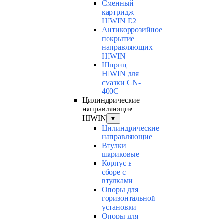
Сменный
картридж
HIWIN E2
Антикоррозийное
покрытие
направляющих
HIWIN
Шприц
HIWIN для
смазки GN-
400C
Цилиндрические
направляющие
HIWIN
▼
Цилиндрические
направляющие
Втулки
шариковые
Корпус в
сборе с
втулками
Опоры для
горизонтальной
установки
Опоры для