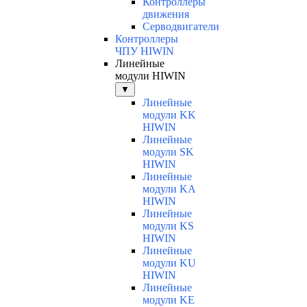
Контроллеры
движения
Серводвигатели
Контроллеры
ЧПУ HIWIN
Линейные
модули HIWIN
▼
Линейные
модули KK
HIWIN
Линейные
модули SK
HIWIN
Линейные
модули KA
HIWIN
Линейные
модули KS
HIWIN
Линейные
модули KU
HIWIN
Линейные
модули KE