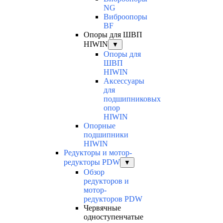
NG
Виброопоры
BF
Опоры для ШВП
HIWIN
▼
Опоры для
ШВП
HIWIN
Аксессуары
для
подшипниковых
опор
HIWIN
Опорные
подшипники
HIWIN
Редукторы и мотор-
редукторы PDW
▼
Обзор
редукторов и
мотор-
редукторов PDW
Червячные
одноступенчатые