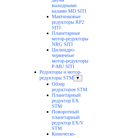
выходными
валами MD SITI
Маятниковые
редукторы RP2
SITI
Планетарные
мотор-редукторы
NRG SITI
Цилиндро-
червячные
мотор-редукторы
P-MU SITI
Редукторы и мотор-
редукторы STM
▼
Обзор
редукторов STM
Планетарный
редуктор ЕХ
STM
Поворотный
планетарный
редуктор EX/V
STM
Коническо-