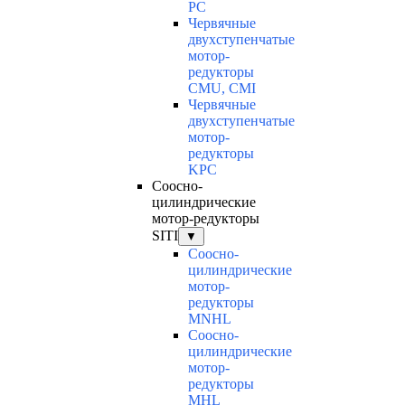
PC
Червячные
двухступенчатые
мотор-
редукторы
CMU, CMI
Червячные
двухступенчатые
мотор-
редукторы
KPC
Соосно-
цилиндрические
мотор-редукторы
SITI
▼
Соосно-
цилиндрические
мотор-
редукторы
MNHL
Соосно-
цилиндрические
мотор-
редукторы
MHL