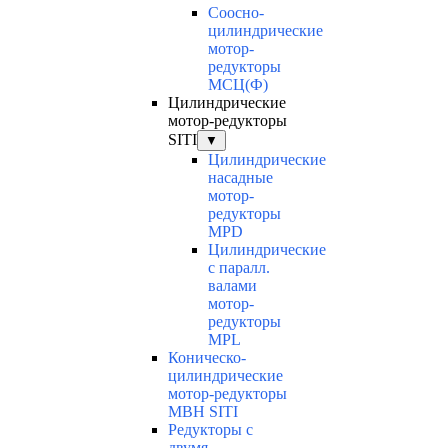
Соосно-
цилиндрические
мотор-
редукторы
МСЦ(Ф)
Цилиндрические
мотор-редукторы
SITI
▼
Цилиндрические
насадные
мотор-
редукторы
MPD
Цилиндрические
с паралл.
валами
мотор-
редукторы
MPL
Коническо-
цилиндрические
мотор-редукторы
MBH SITI
Редукторы с
двумя