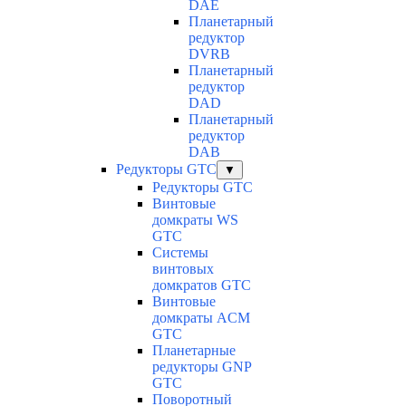
DAE
Планетарный
редуктор
DVRB
Планетарный
редуктор
DAD
Планетарный
редуктор
DAB
Редукторы GTC
▼
Редукторы GTC
Винтовые
домкраты WS
GTC
Системы
винтовых
домкратов GTC
Винтовые
домкраты ACM
GTC
Планетарные
редукторы GNP
GTC
Поворотный