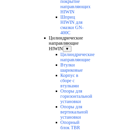
покрытие
направляющих
HIWIN
Шприц
HIWIN для
смазки GN-
400C
Цилиндрические
направляющие
HIWIN
▼
Цилиндрические
направляющие
Втулки
шариковые
Корпус в
сборе с
втулками
Опоры для
горизонтальной
установки
Опоры для
вертикальной
установки
Опорный
блок TBR