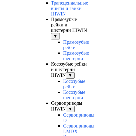
Трапецеидальные
винты и гайки
HIWIN
Прямозубые
рейки и
шестерни HIWIN
▼
Прямозубые
рейки
Прямозубые
шестерни
Косозубые рейки
и шестерни
HIWIN
▼
Косозубые
рейки
Косозубые
шестерни
Сервоприводы
HIWIN
▼
Сервоприводы
D
Сервоприводы
LMDX