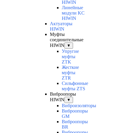
HIWIN
Линейные
модули KC
HIWIN
Актуаторы
HIWIN
Муфты
соединительные
HIWIN
▼
Упругие
муфты
ZTK
Жесткие
муфты
ZTR
Сильфонные
муфты ZTS
Виброопоры
HIWIN
▼
Виброизоляторы
Виброопоры
GM
Виброопоры
BR
Виброопоры