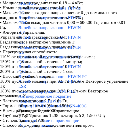
• Мощность электродвигателя: 0,18
–
4 кВт;
MG/MGO
• Номинальный выходной ток: 1,6
–
9,5 А;
Линейные направляющие HIWIN
• Максимальное выходное напряжение: от 0 до номинального
CG
входного напряжения, погрешность < ±3% ;
Линейные направляющие HIWIN
• Максимальная выходная частота: 0,00 ~ 600,00 Гц, с шагом 0,01
CRG
Гц;
Линейные направляющие HIWIN
• Алгоритм управления:
WE
Управление по характеристике U/f;
Линейные направляющие HIWIN
Бездатчиковое векторное управление 1;
QH
Бездатчиковое векторное управление 2.
Линейные направляющие HIWIN
• Перегрузочная способность:
QE
110% от номинальной в установившемся режиме;
Линейные направляющие HIWIN
150% от номинальной в течение 1 минуты;
QR
180% от номинальной в течение 10 сек;
Линейные направляющие HIWIN
200% от номинальной в течение 1 сек.
QW
• Высокий пусковой момент:
Линейные направляющие HIWIN PG
180% пускового момента при 0,5 Гц (Режим Векторное управление
Линейные направляющие HIWIN
1);
LSR
180% пускового момента при 0,25 Гц (Режим Векторное
Сменный картридж HIWIN E2
управление 2).
Антикоррозийное покрытие
• Частота коммутации: 0,7 ~ 16 кГц;
направляющих HIWIN
• Тормозной момент: от 0% до 150%;
Шприц HIWIN для смазки GN-400C
• Время разгона: от 0 до 6000 сек;
Цилиндрические направляющие
• Глубина регулирования: 1:200 векторный 2; 1:50 / U f;
HIWIN
▼
• Степень защиты: IP20;
Цилиндрические направляющие
• Способ охлаждения: охлаждение вентилятором.
Втулки шариковые