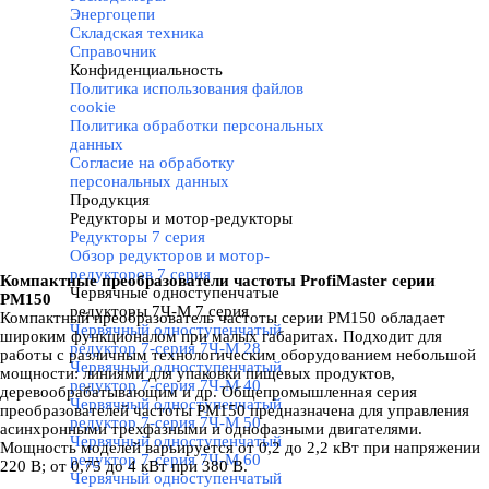
Энергоцепи
Складская техника
Справочник
Конфиденциальность
▼
Политика использования файлов
cookie
Политика обработки персональных
данных
Согласие на обработку
персональных данных
Продукция
▼
Редукторы и мотор-редукторы
▼
Редукторы 7 серия
▼
Обзор редукторов и мотор-
редукторов 7 серия
Компактные преобразователи частоты
ProfiMaster серии
Червячные одноступенчатые
PM150
редукторы 7Ч-М 7 серия
▼
Компактный преобразователь частоты серии PM150 обладает
Червячный одноступенчатый
широким функционалом при малых габаритах. Подходит для
редуктор 7-серия 7Ч-М 28
работы с различным технологическим оборудованием небольшой
Червячный одноступенчатый
мощности: линиями для упаковки пищевых продуктов,
редуктор 7-серия 7Ч-М 40
деревообрабатывающим и др. Общепромышленная серия
Червячный одноступенчатый
преобразователей частоты PM150 предназначена для управления
редуктор 7-серия 7Ч-М 50
асинхронными трехфазными и однофазными двигателями.
Червячный одноступенчатый
Мощность моделей варьируется от 0,2 до 2,2 кВт при напряжении
редуктор 7-серия 7Ч-М 60
220 В; от
0,75 до 4 кВт при 380 В.
Червячный одноступенчатый