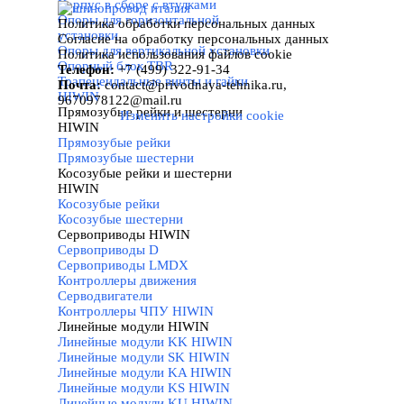
Корпус в сборе с втулками
Опоры для горизонтальной
Политика обработки персональных данных
установки
Назад к содержимому
Согласие на обработку персональных данных
Опоры для вертикальной установки
Политика использования файлов cookie
Опорный блок TBR
Телефон:
+7 (499) 322-91-34
Трапецеидальные винты и гайки
Почта:
contact
@
privodnaya-tehnika.ru,
HIWIN
9670978122@mail.ru
Прямозубые рейки и шестерни
Изменить настройки cookie
HIWIN
▼
Прямозубые рейки
Прямозубые шестерни
Косозубые рейки и шестерни
HIWIN
▼
Косозубые рейки
Косозубые шестерни
Сервоприводы HIWIN
▼
Сервоприводы D
Сервоприводы LMDX
Контроллеры движения
Серводвигатели
Контроллеры ЧПУ HIWIN
Линейные модули HIWIN
▼
Линейные модули KK HIWIN
Линейные модули SK HIWIN
Линейные модули KA HIWIN
Линейные модули KS HIWIN
Линейные модули KU HIWIN