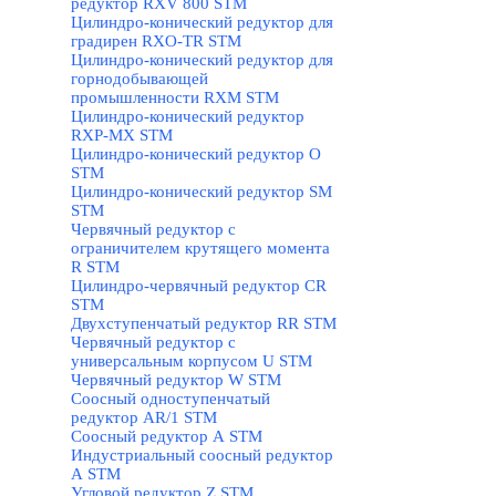
редуктор RXV 800 STM
Цилиндро-конический редуктор для
градирен RXO-TR STM
Цилиндро-конический редуктор для
горнодобывающей
промышленности RXМ STM
Цилиндро-конический редуктор
RXP-MX STM
Цилиндро-конический редуктор О
STM
Цилиндро-конический редуктор SM
STM
Червячный редуктор с
ограничителем крутящего момента
R STM
Цилиндро-червячный редуктор СR
STM
Двухступенчатый редуктор RR STM
Червячный редуктор с
универсальным корпусом U STM
Червячный редуктор W STM
Соосный одноступенчатый
редуктор AR/1 STM
Соосный редуктор А STM
Индустриальный соосный редуктор
А STM
Угловой редуктор Z STM