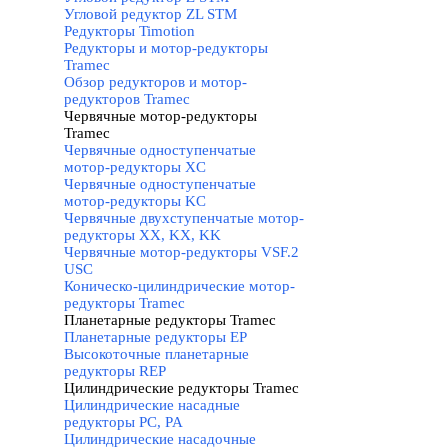
Угловой редуктор ZL STM
Редукторы Timotion
Редукторы и мотор-редукторы
Tramec
▼
Обзор редукторов и мотор-
редукторов Tramec
Червячные мотор-редукторы
Tramec
▼
Червячные одноступенчатые
мотор-редукторы XC
Червячные одноступенчатые
мотор-редукторы KC
Червячные двухступенчатые мотор-
редукторы XX, KX, KK
Червячные мотор-редукторы VSF.2
USC
Коническо-цилиндрические мотор-
редукторы Tramec
Планетарные редукторы Tramec
▼
Планетарные редукторы EP
Высокоточные планетарные
редукторы REP
Цилиндрические редукторы Tramec
▼
Цилиндрические насадные
редукторы PC, PA
Цилиндрические насадочные