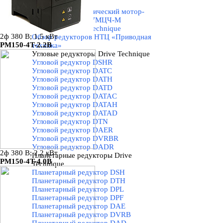
70/150
Червячно-цилиндрический мотор-
редуктор 7-серия 7МЦЧ-М
Редукторы Drive Technique
▼
2ф 380 В; 1,5 кВт
Обзор редукторов НТЦ «Приводная
PM150-4T-2.2B
техника»
Угловые редукторы Drive Technique
▼
Угловой редуктор DSHR
Угловой редуктор DATC
Угловой редуктор DATH
Угловой редуктор DATD
Угловой редуктор DATAC
Угловой редуктор DATAH
Угловой редуктор DATAD
Угловой редуктор DTN
Угловой редуктор DAER
Угловой редуктор DVRBR
Угловой редуктор DADR
2ф 380 В; 2,2 кВт
Планетарные редукторы Drive
PM150-4T-4.0B
Technique
▼
Планетарный редуктор DSH
Планетарный редуктор DTH
Планетарный редуктор DPL
Планетарный редуктор DPF
Планетарный редуктор DAE
Планетарный редуктор DVRB