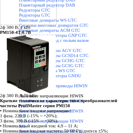
Планетарный редуктор DAD
Планетарный редуктор DAB
Редукторы GTC
▼
Редукторы GTC
Винтовые домкраты WS GTC
Системы винтовых домкратов GTC
2ф 380 В; 4 кВт
Винтовые домкраты ACM GTC
PM150-4T-0.7B
Планетарные редукторы GNP GTC
Поворотный привод с полым валом
GTC
Волновые редукторы AGV GTC
Волновые редукторы GCSD14 GTC
Волновые редукторы GCHG GTC
Волновые редукторы GCSG GTC
Угловые редукторы WS GTC
Планетарные редукторы GNDU
GTC
Редукторы и сервоприводы HIWIN
▼
Редукторы HIWIN
2ф 380 В; 0,75 кВт
Линейные направляющие HIWIN
▼
Краткие технические характеристики преобразователей
Линейные направляющие HIWIN
частоты ProfiMaster серии PM150
HG
•
Номинальное входное напряжение:
Линейные направляющие HIWIN
1 фаза, 220 В (-15% ~ +20%);
EG
3 фазы, 380 В (-15% ~ +30%).
Линейные направляющие HIWIN
• Номинальный входной ток: 4,9
–
11 А;
RG
• Номинальная входная частота: 50/60 Гц, допуск ±5%;
Линейные направляющие HIWIN