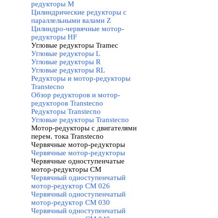
редукторы M
Цилиндрические редукторы с
параллельными валами Z
Цилиндро-червячные мотор-
редукторы HF
Угловые редукторы Tramec
▼
Угловые редукторы L
Угловые редукторы R
Угловые редукторы RL
Редукторы и мотор-редукторы
Transtecno
▼
Обзор редукторов и мотор-
редукторов Transtecno
Редукторы Transtecno
Угловые редукторы Transtecno
Мотор-редукторы с двигателями
перем. тока Transtecno
▼
Червячные мотор-редукторы
▼
Червячные мотор-редукторы
Червячные одноступенчатые
мотор-редукторы CM
▼
Червячный одноступенчатый
мотор-редуктор CM 026
Червячный одноступенчатый
мотор-редуктор CM 030
Червячный одноступенчатый