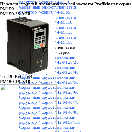
редуктор 7-серия 7Ч-М 70
Перечень моделей преобразователей частоты
ProfiMaster серии
Червячный одноступенчатый
PM150
редуктор 7-серия 7Ч-М 85
PM150-2S-0.2B
Червячный одноступенчатый
редуктор 7-серия 7Ч-М 110
Червячный одноступенчатый
редуктор 7-серия 7Ч-М 130
Червячный одноступенчатый
редуктор 7-серия 7Ч-М 150
Червячные двухступенчатые
редукторы 7Ч2-М 7 серия
▼
Червячный двухступенчатый
редуктор 7-серия 7Ч2-М 28/28
Червячный двухступенчатый
редуктор 7-серия 7Ч2-М 28/40
1ф 220 В; 0,2 кВт
Червячный двухступенчатый
PM150-2S-0.4B
редуктор 7-серия 7Ч2-М 28/50
Червячный двухступенчатый
редуктор 7-серия 7Ч2-М 28/60
Червячный двухступенчатый
редуктор 7-серия 7Ч2-М 40/70
Червячный двухступенчатый
редуктор 7-серия 7Ч2-М 40/85
Червячный двухступенчатый
редуктор 7-серия 7Ч2-М 50/110
Червячный двухступенчатый