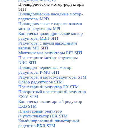
Цилиндрические мотор-редукторы
SITI
▼
Цилиндрические насадные мотор-
редукторы MPD
Цилиндрические с паралл. валами
мотор-редукторы MPL
Коническо-цилиндрические мотор-
редукторы MBH SITI
Редукторы с двумя выходными
валами MD SITI
Маятниковые редукторы RP2 SITI
Планетарные мотор-редукторы
NRG SITI
Цилиндро-червячные мотор-
редукторы P-MU SITI
Редукторы и мотор-редукторы STM
▼
Обзор редукторов STM
Планетарный редуктор ЕХ STM
Поворотный планетарный редуктор
EX/V STM
Коническо-планетарный редуктор
ЕХВ STM
Планетарный редуктор
(мультиплекатор) ЕХ STM
Комбинированный планетарный
редуктор ЕХR STM