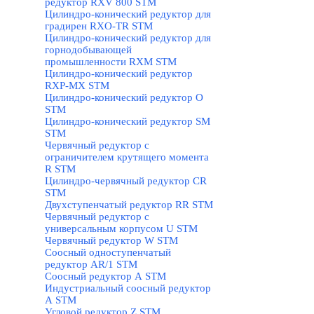
редуктор RXV 800 STM
Цилиндро-конический редуктор для
градирен RXO-TR STM
Цилиндро-конический редуктор для
горнодобывающей
промышленности RXМ STM
Цилиндро-конический редуктор
RXP-MX STM
Цилиндро-конический редуктор О
STM
Цилиндро-конический редуктор SM
STM
Червячный редуктор с
ограничителем крутящего момента
R STM
Цилиндро-червячный редуктор СR
STM
Двухступенчатый редуктор RR STM
Червячный редуктор с
универсальным корпусом U STM
Червячный редуктор W STM
Соосный одноступенчатый
редуктор AR/1 STM
Соосный редуктор А STM
Индустриальный соосный редуктор
А STM
Угловой редуктор Z STM