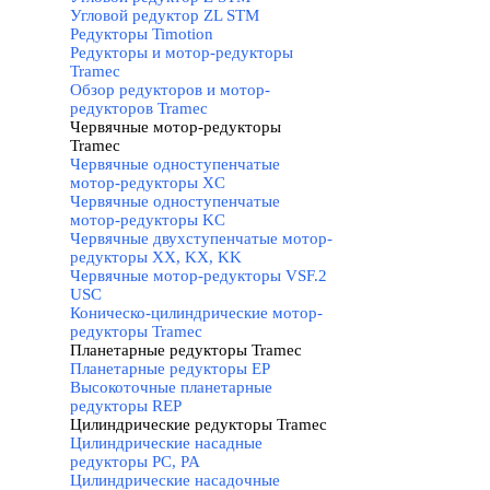
Угловой редуктор ZL STM
Редукторы Timotion
Редукторы и мотор-редукторы
Tramec
▼
Обзор редукторов и мотор-
редукторов Tramec
Червячные мотор-редукторы
Tramec
▼
Червячные одноступенчатые
мотор-редукторы XC
Червячные одноступенчатые
мотор-редукторы KC
Червячные двухступенчатые мотор-
редукторы XX, KX, KK
Червячные мотор-редукторы VSF.2
USC
Коническо-цилиндрические мотор-
редукторы Tramec
Планетарные редукторы Tramec
▼
Планетарные редукторы EP
Высокоточные планетарные
редукторы REP
Цилиндрические редукторы Tramec
▼
Цилиндрические насадные
редукторы PC, PA
Цилиндрические насадочные