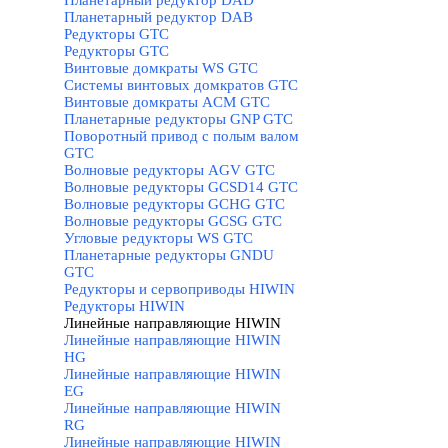
Планетарный редуктор DAD
Планетарный редуктор DAB
Редукторы GTC
▼
Редукторы GTC
Винтовые домкраты WS GTC
Системы винтовых домкратов GTC
Винтовые домкраты ACM GTC
Планетарные редукторы GNP GTC
Поворотный привод с полым валом
GTC
Волновые редукторы AGV GTC
Волновые редукторы GCSD14 GTC
Волновые редукторы GCHG GTC
Волновые редукторы GCSG GTC
Угловые редукторы WS GTC
Планетарные редукторы GNDU
GTC
Редукторы и сервоприводы HIWIN
▼
Редукторы HIWIN
Линейные направляющие HIWIN
▼
Линейные направляющие HIWIN
HG
Линейные направляющие HIWIN
EG
Линейные направляющие HIWIN
RG
Линейные направляющие HIWIN