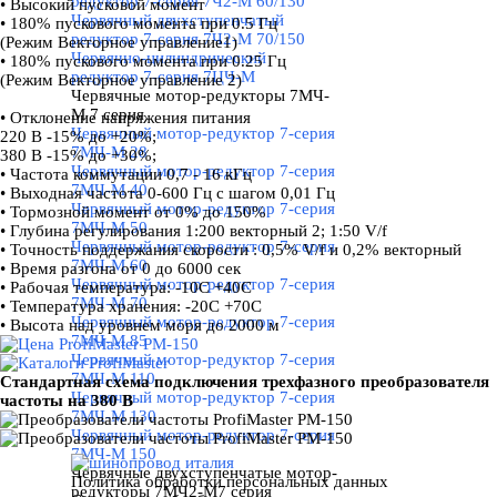
редуктор 7-серия 7Ч2-М 60/130
• Высокий пусковой момент
Червячный двухступенчатый
• 180% пускового момента при 0.5 Гц
редуктор 7-серия 7Ч2-М 70/150
(Режим Векторное управление1)
Червячно-цилиндрический
• 180% пускового момента при 0.25 Гц
редуктор 7-серия 7ЦЧ-М
(Режим Векторное управление 2)
Червячные мотор-редукторы 7МЧ-
М 7 серия
▼
• Отклонение напряжения питания
Червячный мотор-редуктор 7-серия
220 В -15% до +20%;
7МЧ-М 28
380 В -15% до +30%;
Червячный мотор-редуктор 7-серия
• Частота коммутации 0,7 - 16 кГц
7МЧ-М 40
• Выходная частота 0-600 Гц с шагом 0,01 Гц
Червячный мотор-редуктор 7-серия
• Тормозной момент от 0% до 150%
7МЧ-М 50
• Глубина регулирования 1:200 векторный 2; 1:50 V/f
Червячный мотор-редуктор 7-серия
• Точность поддержания скорости : 0,5% V/f и 0,2% векторный
7МЧ-М 60
• Время разгона от 0 до 6000 сек
Червячный мотор-редуктор 7-серия
• Рабочая температура: -10С +40С
7МЧ-М 70
• Температура хранения: -20С +70С
Червячный мотор-редуктор 7-серия
• Высота над уровнем моря до 2000 м
7МЧ-М 85
Червячный мотор-редуктор 7-серия
7МЧ-М 110
Стандартная схема подключения трехфазного преобразователя
Червячный мотор-редуктор 7-серия
частоты на 380 В
7МЧ-М 130
Червячный мотор-редуктор 7-серия
7МЧ-М 150
Червячные двухступенчатые мотор-
Политика обработки персональных данных
редукторы 7МЧ2-М7 серия
▼