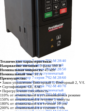
редуктор 7-серия 7Ч-М 70
Червячный одноступенчатый
редуктор 7-серия 7Ч-М 85
Червячный одноступенчатый
редуктор 7-серия 7Ч-М 110
Червячный одноступенчатый
редуктор 7-серия 7Ч-М 130
Червячный одноступенчатый
редуктор 7-серия 7Ч-М 150
Червячные двухступенчатые
редукторы 7Ч2-М 7 серия
▼
Червячный двухступенчатый
редуктор 7-серия 7Ч2-М 28/28
Червячный двухступенчатый
редуктор 7-серия 7Ч2-М 28/40
Технические характеристики:
Червячный двухступенчатый
Напряжение питания:
3 фазы 380 В
редуктор 7-серия 7Ч2-М 28/50
Номинальная мощность:
45 кВт
Червячный двухступенчатый
Номинальный ток:
91 А
редуктор 7-серия 7Ч2-М 28/60
Преимущества:
Червячный двухступенчатый
•
Закон управления: Векторный 1, Векторный 2, V/f.
редуктор 7-серия 7Ч2-М 40/70
• Сертификация: СЕ, ЕАС
Червячный двухступенчатый
• Перегрузочная способность
редуктор 7-серия 7Ч2-М 40/85
110% от номинальной в установившемся режиме
Червячный двухступенчатый
150% от номинальной в течение 1 минуты
редуктор 7-серия 7Ч2-М 50/110
180% от номинальной в в течение 10 сек
Червячный двухступенчатый
200% от номинальной в в течение 1 сек