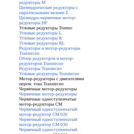
редукторы M
Цилиндрические редукторы с
параллельными валами Z
Цилиндро-червячные мотор-
редукторы HF
Угловые редукторы Tramec
▼
Угловые редукторы L
Угловые редукторы R
Угловые редукторы RL
Редукторы и мотор-редукторы
Transtecno
▼
Обзор редукторов и мотор-
редукторов Transtecno
Редукторы Transtecno
Угловые редукторы Transtecno
Мотор-редукторы с двигателями
перем. тока Transtecno
▼
Червячные мотор-редукторы
▼
Червячные мотор-редукторы
Червячные одноступенчатые
мотор-редукторы CM
▼
Червячный одноступенчатый
мотор-редуктор CM 026
Червячный одноступенчатый
мотор-редуктор CM 030
Червячный одноступенчатый