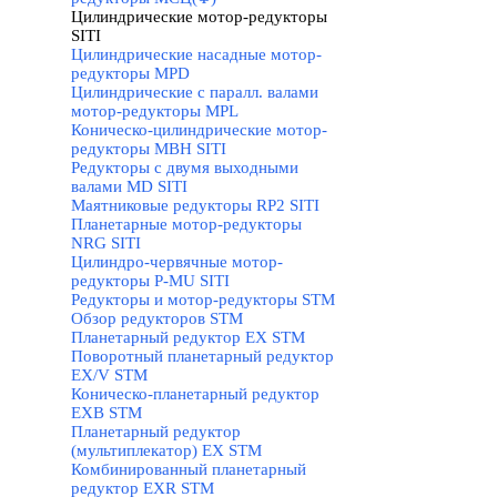
Цилиндрические мотор-редукторы
SITI
▼
Цилиндрические насадные мотор-
редукторы MPD
Цилиндрические с паралл. валами
мотор-редукторы MPL
Коническо-цилиндрические мотор-
редукторы MBH SITI
Редукторы с двумя выходными
валами MD SITI
Маятниковые редукторы RP2 SITI
Планетарные мотор-редукторы
NRG SITI
Цилиндро-червячные мотор-
редукторы P-MU SITI
Редукторы и мотор-редукторы STM
▼
Обзор редукторов STM
Планетарный редуктор ЕХ STM
Поворотный планетарный редуктор
EX/V STM
Коническо-планетарный редуктор
ЕХВ STM
Планетарный редуктор
(мультиплекатор) ЕХ STM
Комбинированный планетарный
редуктор ЕХR STM