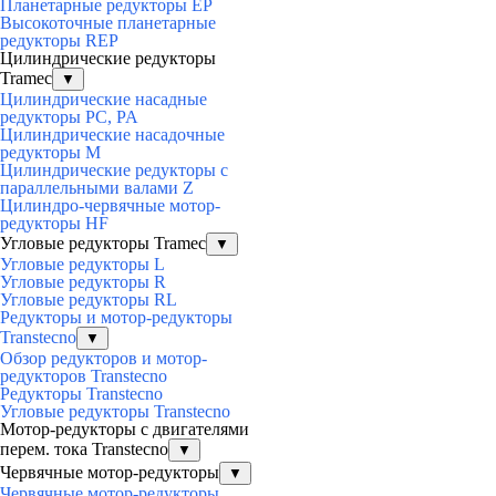
Планетарные редукторы EP
Высокоточные планетарные
редукторы REP
Цилиндрические редукторы
Tramec
▼
Цилиндрические насадные
редукторы PC, PA
Цилиндрические насадочные
редукторы M
Цилиндрические редукторы с
параллельными валами Z
Цилиндро-червячные мотор-
редукторы HF
Угловые редукторы Tramec
▼
Угловые редукторы L
Угловые редукторы R
Угловые редукторы RL
Редукторы и мотор-редукторы
Transtecno
▼
Обзор редукторов и мотор-
редукторов Transtecno
Редукторы Transtecno
Угловые редукторы Transtecno
Мотор-редукторы с двигателями
перем. тока Transtecno
▼
Червячные мотор-редукторы
▼
Червячные мотор-редукторы