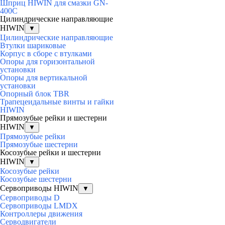
Шприц HIWIN для смазки GN-
400C
Цилиндрические направляющие
HIWIN
▼
Цилиндрические направляющие
Втулки шариковые
Корпус в сборе с втулками
Опоры для горизонтальной
установки
Опоры для вертикальной
установки
Опорный блок TBR
Трапецеидальные винты и гайки
HIWIN
Прямозубые рейки и шестерни
HIWIN
▼
Прямозубые рейки
Прямозубые шестерни
Косозубые рейки и шестерни
HIWIN
▼
Косозубые рейки
Косозубые шестерни
Сервоприводы HIWIN
▼
Сервоприводы D
Сервоприводы LMDX
Контроллеры движения
Серводвигатели