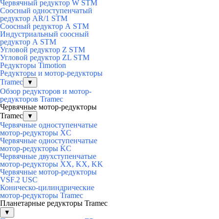
Червячный редуктор W STM
Соосный одноступенчатый
редуктор AR/1 STM
Соосный редуктор А STM
Индустриальный соосный
редуктор А STM
Угловой редуктор Z STM
Угловой редуктор ZL STM
Редукторы Timotion
Редукторы и мотор-редукторы
Tramec
▼
Обзор редукторов и мотор-
редукторов Tramec
Червячные мотор-редукторы
Tramec
▼
Червячные одноступенчатые
мотор-редукторы XC
Червячные одноступенчатые
мотор-редукторы KC
Червячные двухступенчатые
мотор-редукторы XX, KX, KK
Червячные мотор-редукторы
VSF.2 USC
Коническо-цилиндрические
мотор-редукторы Tramec
Планетарные редукторы Tramec
▼