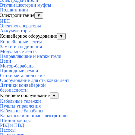
Электродвигатели
Втулки шестерни муфты
Подшипники
Электропитание
▼
ИБП
Электрогенераторы
Аккумуляторы
Конвейерное оборудование
▼
Конвейерные ленты
Замки и соединения
Модульные ленты
Направляющие и натяжители
Цепи
Мотор-барабаны
Приводные ремни
Сетки металлические
Оборудование для стыковки лент
Датчики конвейерной
безопасности
Крановое оборудование
▼
Кабельные тележки
Пульты управления
Кабельные барабаны
Канатные и цепные электротали
Шинопроводы
РВД и ПВД
Насосы
Вентиляторы