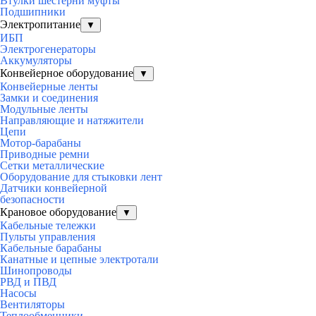
Втулки шестерни муфты
Подшипники
Электропитание
▼
ИБП
Электрогенераторы
Аккумуляторы
Конвейерное оборудование
▼
Конвейерные ленты
Замки и соединения
Модульные ленты
Направляющие и натяжители
Цепи
Мотор-барабаны
Приводные ремни
Сетки металлические
Оборудование для стыковки лент
Датчики конвейерной
безопасности
Крановое оборудование
▼
Кабельные тележки
Пульты управления
Кабельные барабаны
Канатные и цепные электротали
Шинопроводы
РВД и ПВД
Насосы
Вентиляторы
Теплообменники