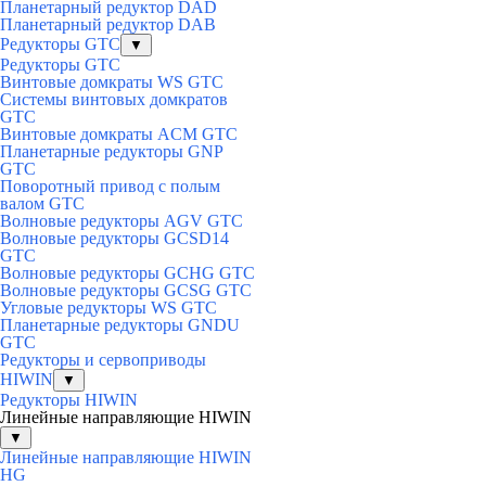
Планетарный редуктор DAD
Планетарный редуктор DAB
Редукторы GTC
▼
Редукторы GTC
Винтовые домкраты WS GTC
Системы винтовых домкратов
GTC
Винтовые домкраты ACM GTC
Планетарные редукторы GNP
GTC
Поворотный привод с полым
валом GTC
Волновые редукторы AGV GTC
Волновые редукторы GCSD14
GTC
Волновые редукторы GCHG GTC
Волновые редукторы GCSG GTC
Угловые редукторы WS GTC
Планетарные редукторы GNDU
GTC
Редукторы и сервоприводы
HIWIN
▼
Редукторы HIWIN
Линейные направляющие HIWIN
▼
Линейные направляющие HIWIN
HG