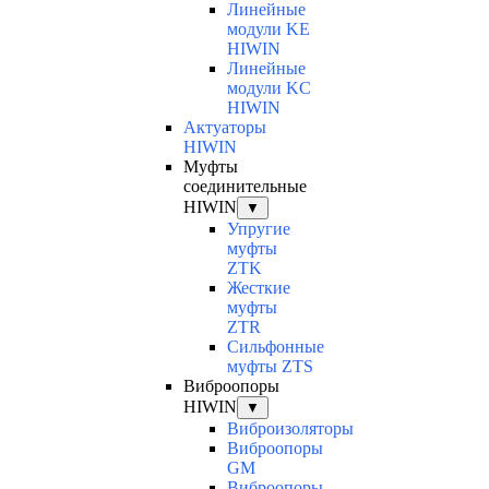
Линейные
модули KE
HIWIN
Линейные
модули KC
HIWIN
Актуаторы
HIWIN
Муфты
соединительные
HIWIN
▼
Упругие
муфты
ZTK
Жесткие
муфты
ZTR
Сильфонные
муфты ZTS
Виброопоры
HIWIN
▼
Виброизоляторы
Виброопоры
GM
Виброопоры