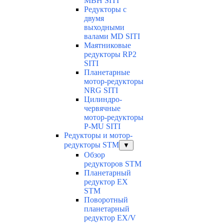
MBH SITI
Редукторы с
двумя
выходными
валами MD SITI
Маятниковые
редукторы RP2
SITI
Планетарные
мотор-редукторы
NRG SITI
Цилиндро-
червячные
мотор-редукторы
P-MU SITI
Редукторы и мотор-
редукторы STM
▼
Обзор
редукторов STM
Планетарный
редуктор ЕХ
STM
Поворотный
планетарный
редуктор EX/V