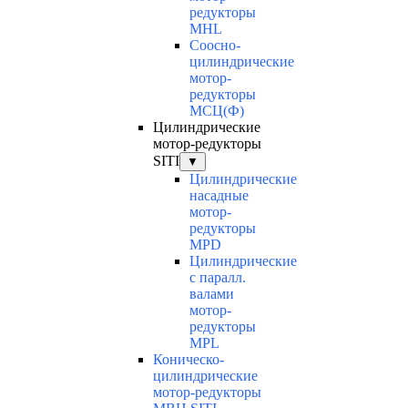
редукторы
MHL
Соосно-
цилиндрические
мотор-
редукторы
МСЦ(Ф)
Цилиндрические
мотор-редукторы
SITI
▼
Цилиндрические
насадные
мотор-
редукторы
MPD
Цилиндрические
с паралл.
валами
мотор-
редукторы
MPL
Коническо-
цилиндрические
мотор-редукторы