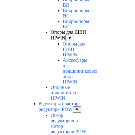
BR
Виброопоры
NG
Виброопоры
BF
Опоры для ШВП
HIWIN
▼
Опоры для
ШВП
HIWIN
Аксессуары
для
подшипниковых
опор
HIWIN
Опорные
подшипники
HIWIN
Редукторы и мотор-
редукторы PDW
▼
Обзор
редукторов и
мотор-
редукторов PDW