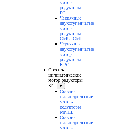
мотор-
редукторы
PC
Червячные
двухступенчатые
мотор-
редукторы
CMU, CMI
Червячные
двухступенчатые
мотор-
редукторы
KPC
Соосно-
цилиндрические
мотор-редукторы
SITI
▼
Соосно-
цилиндрические
мотор-
редукторы
MNHL
Соосно-
цилиндрические
мотор-