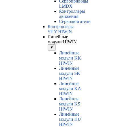
Сервоприводы
LMDX
Контроллеры
движения
Серводвигатели
Контроллеры
ЧПУ HIWIN
Линейные
модули HIWIN
▼
Линейные
модули KK
HIWIN
Линейные
модули SK
HIWIN
Линейные
модули KA
HIWIN
Линейные
модули KS
HIWIN
Линейные
модули KU
HIWIN