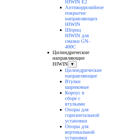
HIWIN E2
Антикоррозийное
покрытие
направляющих
HIWIN
Шприц
HIWIN для
смазки GN-
400C
Цилиндрические
направляющие
HIWIN
▼
Цилиндрические
направляющие
Втулки
шариковые
Корпус в
сборе с
втулками
Опоры для
горизонтальной
установки
Опоры для
вертикальной
установки