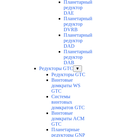
Планетарный
редуктор
DAE
Планетарный
редуктор
DVRB
Планетарный
редуктор
DAD
Планетарный
редуктор
DAB
Редукторы GTC
▼
Редукторы GTC
Винтовые
домкраты WS
GTC
Системы
винтовых
домкратов GTC
Винтовые
домкраты ACM
GTC
Планетарные
редукторы GNP