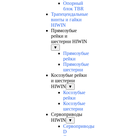
Опорный
блок TBR
Трапецеидальные
винты и гайки
HIWIN
Прямозубые
рейки и
шестерни HIWIN
▼
Прямозубые
рейки
Прямозубые
шестерни
Косозубые рейки
и шестерни
HIWIN
▼
Косозубые
рейки
Косозубые
шестерни
Сервоприводы
HIWIN
▼
Сервоприводы
D