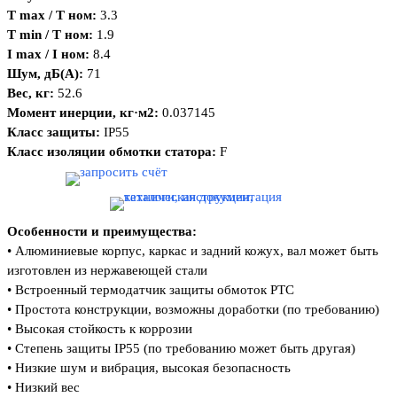
Т max / Т ном:
3.3
Т min / Т ном:
1.9
I max / I ном:
8.4
Шум, дБ(А):
71
Вес, кг:
52.6
Момент инерции, кг·м2:
0.037145
Класс защиты:
IP55
Класс изоляции обмотки статора:
F
Особенности и преимущества:
•
Алюминиевые корпус, каркас и задний кожух, вал может быть
изготовлен из нержавеющей стали
• Встроенный термодатчик защиты обмоток PTC
• Простота конструкции, возможны доработки (по требованию)
• Высокая стойкость к коррозии
• Степень защиты IP55 (по требованию может быть другая)
• Низкие шум и вибрация, высокая безопасность
• Низкий вес