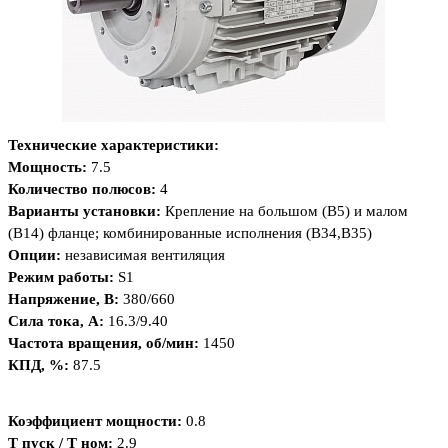
Технические характеристики:
Мощность:
7.5
Количество полюсов:
4
Варианты установки
:
Крепление на большом (B5) и малом
(B14) фланце; комбинированные исполнения (B34,B35)
Опции:
независимая вентиляция
Режим работы:
S1
Напряжение, В:
380/660
Сила тока, А:
16.3/9.40
Частота вращения, об/мин:
1450
КПД, %:
87.5
Коэффициент мощности:
0.8
Т пуск / Т ном:
2.9