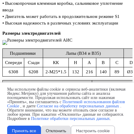
• Высокопрочная клеммная коробка, сальниковое уплотнение
ввода
• Двигатель может работать в продолжительном режиме S1
• Высокая надежность в различных условиях эксплуатации
Размеры электродвигателей
Подшипники
Лапы (B34 и B35)
Спереди
Сзади
КК
H
A
B
C
D
6308
6208
2-M25*1.5
132
216
140
89
Ø3
B5
Мы используем файлы cookie и сервисы веб-аналитики (включая
Яндекс.Метрику) для улучшения работы сайта и анализа
N
M
P
S
T
R
N
M
P
посещаемости. Продолжая использовать сайт или нажимая
«Принять», вы соглашаетесь с
Политикой использования файлов
Ø230
Ø265
Ø300
Ø15
4
0
Ø130
Ø165
Ø20
Cookie
, и даете
Согласие на обработку персональных данных
.
Обратите внимание, что вы можете отозвать свое согласие в
любое время. При нажатии «Отклонить» данные не собираются.
Система обозначений электродвигателей АИС
Подробнее в
Политике обработки персональных данных
.
Принять все
Отклонить
Настроить cookie