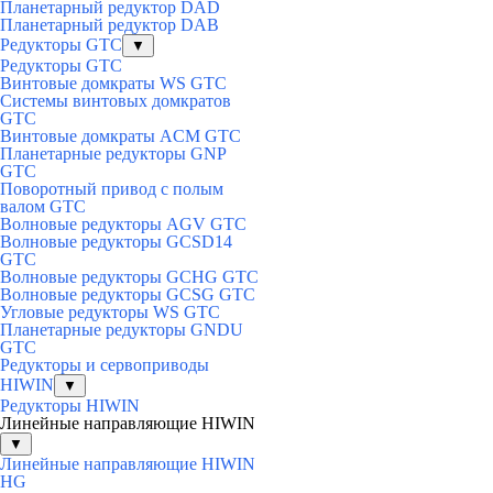
Планетарный редуктор DAD
Планетарный редуктор DAB
Редукторы GTC
▼
Редукторы GTC
Винтовые домкраты WS GTC
Системы винтовых домкратов
GTC
Винтовые домкраты ACM GTC
Планетарные редукторы GNP
GTC
Поворотный привод с полым
валом GTC
Волновые редукторы AGV GTC
Волновые редукторы GCSD14
GTC
Волновые редукторы GCHG GTC
Волновые редукторы GCSG GTC
Угловые редукторы WS GTC
Планетарные редукторы GNDU
GTC
Редукторы и сервоприводы
HIWIN
▼
Редукторы HIWIN
Линейные направляющие HIWIN
▼
Линейные направляющие HIWIN
HG