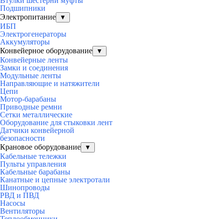
Втулки шестерни муфты
Подшипники
Электропитание
▼
ИБП
Электрогенераторы
Аккумуляторы
Конвейерное оборудование
▼
Конвейерные ленты
Замки и соединения
Модульные ленты
Направляющие и натяжители
Цепи
Мотор-барабаны
Приводные ремни
Сетки металлические
Оборудование для стыковки лент
Датчики конвейерной
безопасности
Крановое оборудование
▼
Кабельные тележки
Пульты управления
Кабельные барабаны
Канатные и цепные электротали
Шинопроводы
РВД и ПВД
Насосы
Вентиляторы
Теплообменники