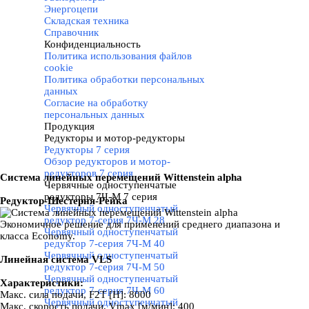
Энергоцепи
Складская техника
Справочник
Конфиденциальность
▼
Политика использования файлов
cookie
Политика обработки персональных
данных
Согласие на обработку
персональных данных
Продукция
▼
Редукторы и мотор-редукторы
▼
Редукторы 7 серия
▼
Обзор редукторов и мотор-
редукторов 7 серия
Система линейных перемещений Wittenstein alpha
Червячные одноступенчатые
редукторы 7Ч-М 7 серия
▼
Редуктор-Шестерня-Рейка
Червячный одноступенчатый
редуктор 7-серия 7Ч-М 28
Экономичное решение для применений среднего диапазона и
Червячный одноступенчатый
класса Economy
.
редуктор 7-серия 7Ч-М 40
Червячный одноступенчатый
Линейная система VLS
редуктор 7-серия 7Ч-М 50
Червячный одноступенчатый
Характеристики:
редуктор 7-серия 7Ч-М 60
Макс. сила подачи, F2T [Н]:
8000
Червячный одноступенчатый
Макс. скорость подачи, Vmax [м/мин]:
400