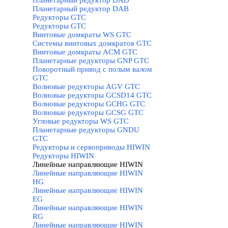
Планетарный редуктор DAD
Планетарный редуктор DAB
Редукторы GTC
▼
Редукторы GTC
Винтовые домкраты WS GTC
Системы винтовых домкратов GTC
Винтовые домкраты ACM GTC
Планетарные редукторы GNP GTC
Поворотный привод с полым валом
GTC
Волновые редукторы AGV GTC
Волновые редукторы GCSD14 GTC
Волновые редукторы GCHG GTC
Волновые редукторы GCSG GTC
Угловые редукторы WS GTC
Планетарные редукторы GNDU
GTC
Редукторы и сервоприводы HIWIN
▼
Редукторы HIWIN
Линейные направляющие HIWIN
▼
Линейные направляющие HIWIN
HG
Линейные направляющие HIWIN
EG
Линейные направляющие HIWIN
RG
Линейные направляющие HIWIN