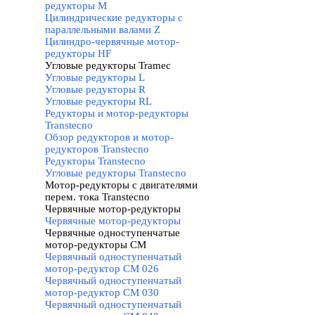
редукторы M
Цилиндрические редукторы с
параллельными валами Z
Цилиндро-червячные мотор-
редукторы HF
Угловые редукторы Tramec
▼
Угловые редукторы L
Угловые редукторы R
Угловые редукторы RL
Редукторы и мотор-редукторы
Transtecno
▼
Обзор редукторов и мотор-
редукторов Transtecno
Редукторы Transtecno
Угловые редукторы Transtecno
Мотор-редукторы с двигателями
перем. тока Transtecno
▼
Червячные мотор-редукторы
▼
Червячные мотор-редукторы
Червячные одноступенчатые
мотор-редукторы CM
▼
Червячный одноступенчатый
мотор-редуктор CM 026
Червячный одноступенчатый
мотор-редуктор CM 030
Червячный одноступенчатый