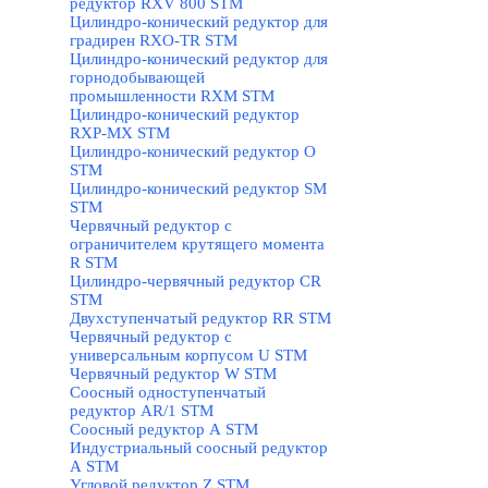
редуктор RXV 800 STM
Цилиндро-конический редуктор для
градирен RXO-TR STM
Цилиндро-конический редуктор для
горнодобывающей
промышленности RXМ STM
Цилиндро-конический редуктор
RXP-MX STM
Цилиндро-конический редуктор О
STM
Цилиндро-конический редуктор SM
STM
Червячный редуктор с
ограничителем крутящего момента
R STM
Цилиндро-червячный редуктор СR
STM
Двухступенчатый редуктор RR STM
Червячный редуктор с
универсальным корпусом U STM
Червячный редуктор W STM
Соосный одноступенчатый
редуктор AR/1 STM
Соосный редуктор А STM
Индустриальный соосный редуктор
А STM
Угловой редуктор Z STM