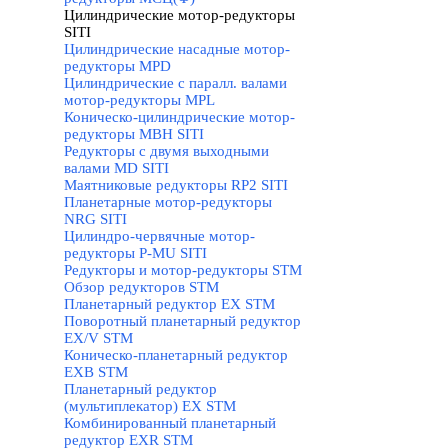
Цилиндрические мотор-редукторы
SITI
▼
Цилиндрические насадные мотор-
редукторы MPD
Цилиндрические с паралл. валами
мотор-редукторы MPL
Коническо-цилиндрические мотор-
редукторы MBH SITI
Редукторы с двумя выходными
валами MD SITI
Маятниковые редукторы RP2 SITI
Планетарные мотор-редукторы
NRG SITI
Цилиндро-червячные мотор-
редукторы P-MU SITI
Редукторы и мотор-редукторы STM
▼
Обзор редукторов STM
Планетарный редуктор ЕХ STM
Поворотный планетарный редуктор
EX/V STM
Коническо-планетарный редуктор
ЕХВ STM
Планетарный редуктор
(мультиплекатор) ЕХ STM
Комбинированный планетарный
редуктор ЕХR STM