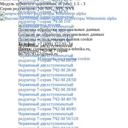
редуктор 7-серия 7Ч-М 70
Модуль зубчатого зацепления, m [мм]:
1.5 - 3
Червячный одноступенчатый
Серии редукторов::
NP, NPL, NPS, NVS
редуктор 7-серия 7Ч-М 85
Червячный одноступенчатый
редуктор 7-серия 7Ч-М 110
Червячный одноступенчатый
Политика обработки персональных данных
редуктор 7-серия 7Ч-М 130
Назад к содержимому
Согласие на обработку персональных данных
Червячный одноступенчатый
Политика использования файлов cookie
редуктор 7-серия 7Ч-М 150
Телефон:
+7 (499) 322-91-34
Червячные двухступенчатые
Почта:
contact
@
privodnaya-tehnika.ru,
редукторы 7Ч2-М 7 серия
▼
9670978122@mail.ru
Червячный двухступенчатый
Изменить настройки cookie
редуктор 7-серия 7Ч2-М 28/28
Червячный двухступенчатый
редуктор 7-серия 7Ч2-М 28/40
Червячный двухступенчатый
редуктор 7-серия 7Ч2-М 28/50
Червячный двухступенчатый
редуктор 7-серия 7Ч2-М 28/60
Червячный двухступенчатый
редуктор 7-серия 7Ч2-М 40/70
Червячный двухступенчатый
редуктор 7-серия 7Ч2-М 40/85
Червячный двухступенчатый
редуктор 7-серия 7Ч2-М 50/110
Червячный двухступенчатый