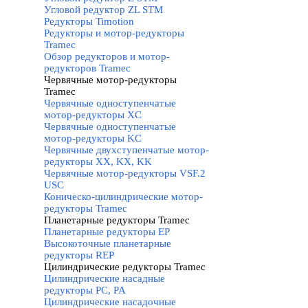
Угловой редуктор ZL STM
Редукторы Timotion
Редукторы и мотор-редукторы
Tramec
▼
Обзор редукторов и мотор-
редукторов Tramec
Червячные мотор-редукторы
Tramec
▼
Червячные одноступенчатые
мотор-редукторы XC
Червячные одноступенчатые
мотор-редукторы KC
Червячные двухступенчатые мотор-
редукторы XX, KX, KK
Червячные мотор-редукторы VSF.2
USC
Коническо-цилиндрические мотор-
редукторы Tramec
Планетарные редукторы Tramec
▼
Планетарные редукторы EP
Высокоточные планетарные
редукторы REP
Цилиндрические редукторы Tramec
▼
Цилиндрические насадные
редукторы PC, PA
Цилиндрические насадочные