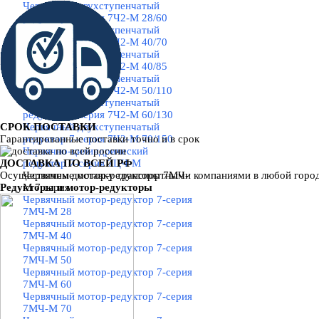
Червячный двухступенчатый
редуктор 7-серия 7Ч2-М 28/60
Червячный двухступенчатый
редуктор 7-серия 7Ч2-М 40/70
Червячный двухступенчатый
редуктор 7-серия 7Ч2-М 40/85
Червячный двухступенчатый
редуктор 7-серия 7Ч2-М 50/110
Червячный двухступенчатый
редуктор 7-серия 7Ч2-М 60/130
СРОК ПОСТАВКИ
Червячный двухступенчатый
Гарантированные поставки точно и в срок
редуктор 7-серия 7Ч2-М 70/150
Червячно-цилиндрический
ДОСТАВКА ПО ВСЕЙ РФ
редуктор 7-серия 7ЦЧ-М
Осуществляем доставку
Червячные мотор-редукторы 7МЧ-
транспортными компаниями
в любой горо
Редукторы и мотор-редукторы
М 7 серия
▼
Червячный мотор-редуктор 7-серия
7МЧ-М 28
Червячный мотор-редуктор 7-серия
7МЧ-М 40
Червячный мотор-редуктор 7-серия
7МЧ-М 50
Червячный мотор-редуктор 7-серия
7МЧ-М 60
Червячный мотор-редуктор 7-серия
7МЧ-М 70