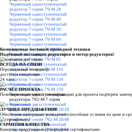
Червячный одноступенчатый
редуктор 7-серия 7Ч-М 28
Червячный одноступенчатый
редуктор 7-серия 7Ч-М 40
Червячный одноступенчатый
редуктор 7-серия 7Ч-М 50
Червячный одноступенчатый
редуктор 7-серия 7Ч-М 60
Червячный одноступенчатый
Комплексные поставки приводной техники
редуктор 7-серия 7Ч-М 70
Надёжный поставщик редукторов и мотор-редукторов!
Червячный одноступенчатый
редуктор 7-серия 7Ч-М 85
ВСЕГДА НА СВЯЗИ
Червячный одноступенчатый
Персональный менеджер
редуктор 7-серия 7Ч-М 110
доступен ежедневно
Червячный одноступенчатый
24 часа
редуктор 7-серия 7Ч-М 130
Червячный одноступенчатый
РАСЧЁТ ПРОЕКТА
редуктор 7-серия 7Ч-М 150
Поможем подготовить спецификацию для проекта подберём замен
Червячные двухступенчатые
редукторы 7Ч2-М 7 серия
▼
Червячный двухступенчатый
ЛУЧШЕЕ ПРЕДЛОЖЕНИЕ
редуктор 7-серия 7Ч2-М 28/28
Обеспечим наилучшие конкурентоспособные условия по цене и ср
Червячный двухступенчатый
редуктор 7-серия 7Ч2-М 28/40
ГАРАНТИЯ КАЧЕСТВА
Червячный двухступенчатый
Качество продукции подтверждено сертификатами
редуктор 7-серия 7Ч2-М 28/50