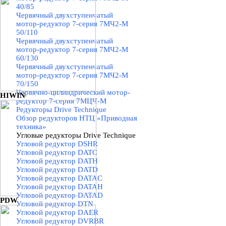
40/85
Червячный двухступенчатый
мотор-редуктор 7-серия 7МЧ2-М
50/110
Червячный двухступенчатый
мотор-редуктор 7-серия 7МЧ2-М
60/130
Червячный двухступенчатый
мотор-редуктор 7-серия 7МЧ2-М
70/150
Червячно-цилиндрический мотор-
HIWIN
редуктор 7-серия 7МЦЧ-М
Редукторы Drive Technique
▼
Обзор редукторов НТЦ «Приводная
техника»
Угловые редукторы Drive Technique
▼
Угловой редуктор DSHR
Угловой редуктор DATC
Угловой редуктор DATH
Угловой редуктор DATD
Угловой редуктор DATAC
Угловой редуктор DATAH
Угловой редуктор DATAD
PDW
Угловой редуктор DTN
Угловой редуктор DAER
Угловой редуктор DVRBR