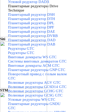
Угловой редуктор DADR
Планетарные редукторы Drive
Technique
▼
Планетарный редуктор DSH
Планетарный редуктор DTH
Планетарный редуктор DPL
Планетарный редуктор DPF
Планетарный редуктор DAE
Планетарный редуктор DVRB
Siti
Планетарный редуктор DAD
Планетарный редуктор DAB
Редукторы GTC
▼
Редукторы GTC
Винтовые домкраты WS GTC
Системы винтовых домкратов GTC
Винтовые домкраты ACM GTC
Планетарные редукторы GNP GTC
Поворотный привод с полым валом
GTC
Волновые редукторы AGV GTC
Волновые редукторы GCSD14 GTC
STM
Волновые редукторы GCHG GTC
Волновые редукторы GCSG GTC
Угловые редукторы WS GTC
Планетарные редукторы GNDU
GTC