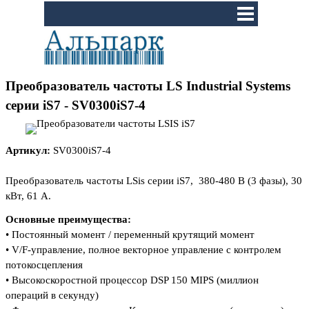
Перейти к контенту
Пропустить меню
Преобразователь частоты LS Industrial Systems
серии iS7 - SV0300iS7-4
Артикул:
SV0300iS7-4
Преобразователь частоты LSis серии iS7
, 380-480 В (3 фазы), 30
кВт, 61 А.
Основные преимущества:
•
Постоянный момент / переменный крутящий
момент
•
V/F-управление, полное векторное управление
с контролем
потокосцепления
•
Высокоскоростной процессор DSP 150 MIPS
(миллион
операций в секунду)