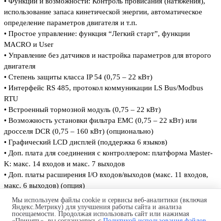
•
Функции и возможности:
Контроль провисания (натяжения),
использование запаса кинетической энергии, автоматическое
определение параметров
двигателя и т.п.
•
Простое управление: функция “Легкий старт”,
функции
MACRO и User
•
Управление без датчиков и настройка параметров
для второго
двигателя
•
Степень защиты класса IP 54 (0,75 – 22 кВт)
•
Интерфейс RS 485, протокол
коммуникации LS Bus/Modbus
RTU
•
Встроенный тормозной модуль (0,75 – 22 кВт)
•
Возможность установки фильтра EMC (0,75 – 22 кВт)
или
дросселя DCR (0,75 – 160 кВт) (опционально)
•
Графический LCD дисплей (поддержка 6 языков)
•
Доп. плата для соединения с контроллером:
платформа Master-
K: макс. 14 входов
и макс. 7 выходов
•
Доп. платы расширения I/O входов/выходов
(макс. 11 входов,
макс. 6 выходов) (опция)
•
Интерфейсные платы: Profibus-DP, DeviceNet,
Modbus TCP,
Мы используем файлы cookie и сервисы веб-аналитики (включая
Rnet, LonWorks, CANopen (опция)
Яндекс.Метрику) для улучшения работы сайта и анализа
посещаемости. Продолжая использовать сайт или нажимая
•
Программное обеспечение для настройки
и мониторинга (Drive
«Принять», вы соглашаетесь с
Политикой использования файлов